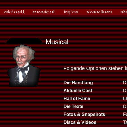
Musical
Folgende Optionen stehen 
Die Handlung
D
Aktuelle Cast
D
Hall of Fame
E
Die Texte
D
Fotos & Snapshots
F
Discs & Videos
T