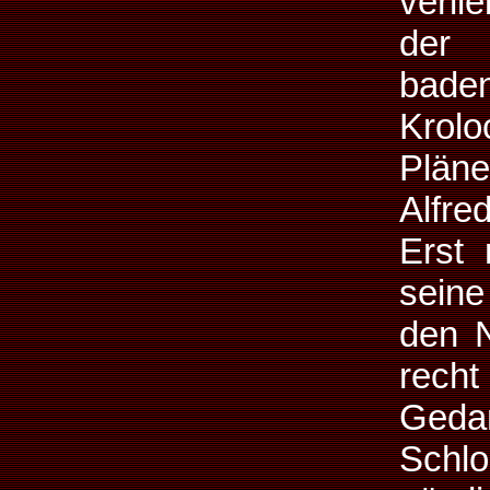
verli
der 
bade
Krolo
Plän
Alfred
Erst 
seine
den N
rech
Geda
Schl