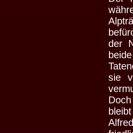
währe
Alp
befür
der N
beid
Taten
sie 
vermu
Doch 
bleib
Alfre