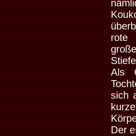
näml
Kouko
überb
rote 
groß
Stief
Als 
Tocht
sich 
kurze
Körpe
Der e