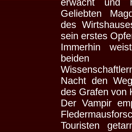
erwacht und h
Geliebten Mag
des Wirtshause
sein erstes Opfe
Immerhin weis
beiden ch
Wissenschaftl
Nacht den Weg
des Grafen von 
Der Vampir emp
Fledermausf
Touristen geta