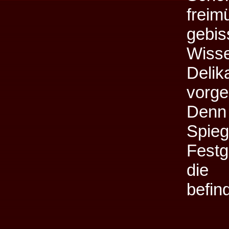
frei
geb
Wiss
Deli
vorge
Denn
Spi
Festg
die 
befind