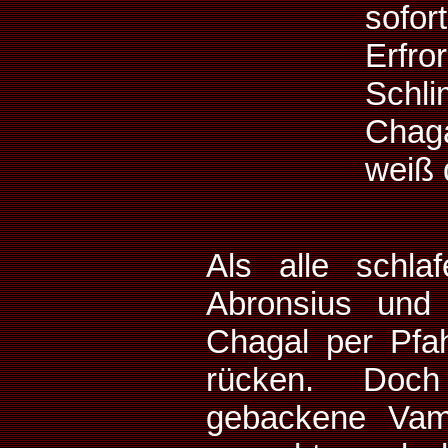
sofor
Erfro
Schli
Chaga
weiß 
Als alle schla
Abronsius und 
Chagal per Pfa
rücken. Doch
gebackene Vamp