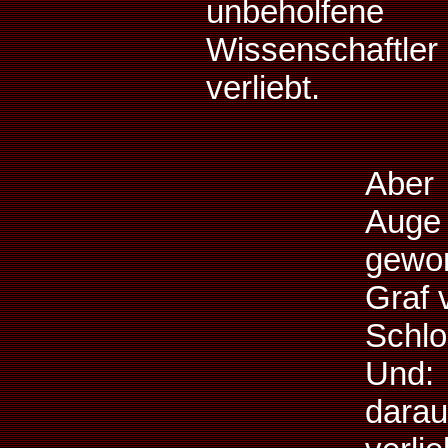
unbeholf
Wissenschaf
verliebt.
Aber 
Auge
gewor
Graf 
Schlo
Und:
dara