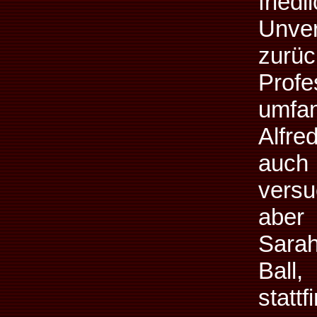
fried
Unve
zurü
Prof
umfa
Alfre
auch
versu
aber 
Sarah
Ball
stattf