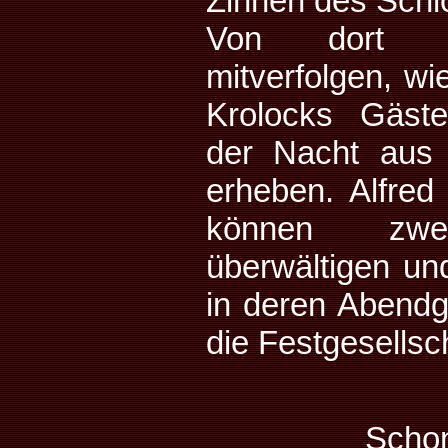
Zinnen des Schl
Von dort k
mitverfolgen, wi
Krolocks Gäst
der Nacht aus 
erheben. Alfred
können zwei
überwältigen un
in deren Abendg
die Festgesellsch
Schon