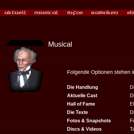
Musical
Folgende Optionen stehen 
Die Handlung
D
Aktuelle Cast
D
Hall of Fame
E
Die Texte
D
Fotos & Snapshots
F
Discs & Videos
T