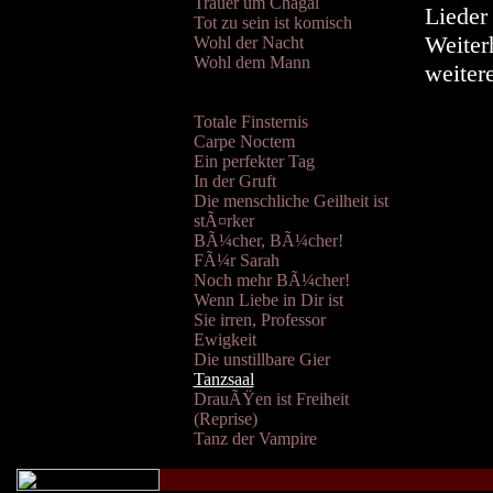
Trauer um Chagal
Lieder
Tot zu sein ist komisch
Weiter
Wohl der Nacht
Wohl dem Mann
weitere
Totale Finsternis
Carpe Noctem
Ein perfekter Tag
In der Gruft
Die menschliche Geilheit ist
stÃ¤rker
BÃ¼cher, BÃ¼cher!
FÃ¼r Sarah
Noch mehr BÃ¼cher!
Wenn Liebe in Dir ist
Sie irren, Professor
Ewigkeit
Die unstillbare Gier
Tanzsaal
DrauÃŸen ist Freiheit
(Reprise)
Tanz der Vampire