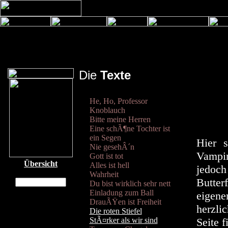
Die
Texte
He, Ho, Professor
Knoblauch
Bitte meine Herren
Eine schÃ¶ne Tochter ist
ein Segen
Hier 
Nie gesehÂ´n
Vampir
Gott ist tot
Übersicht
Alles ist hell
jedoch
Wahrheit
Butter
Du bist wirklich sehr nett
Einladung zum Ball
eigene
DrauÃŸen ist Freiheit
herzli
Die roten Stiefel
StÃ¤rker als wir sind
Seite 