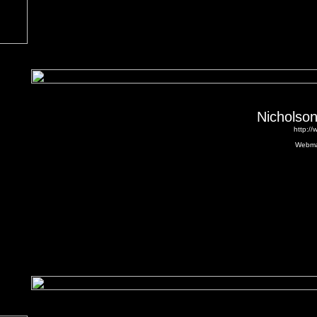
Nicholson
http:/
Webma