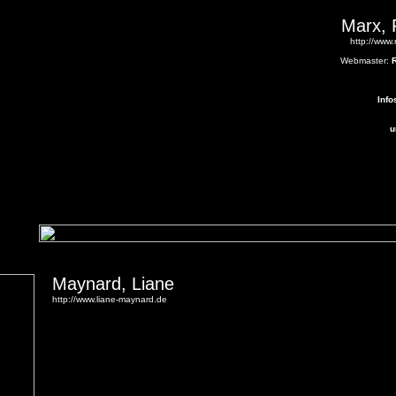
Marx, 
http://www
Webmaster:
Info
u
Maynard, Liane
http://www.liane-maynard.de