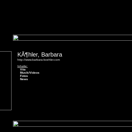
KÃ¶hler, Barbara
http://www.barbara-koehler.com
Inhalte:
Vita
Musik/Videos
Fotos
News