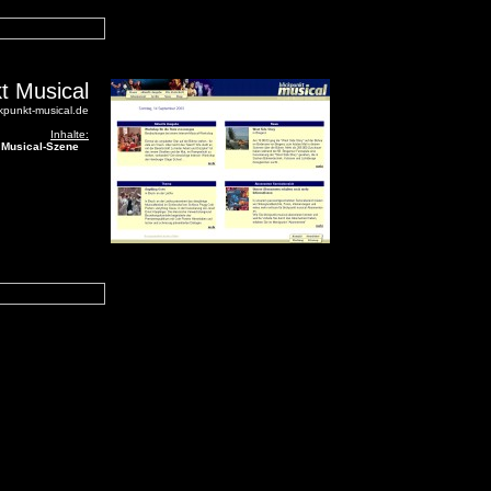
t Musical
ckpunkt-musical.de
Inhalte:
r Musical-Szene