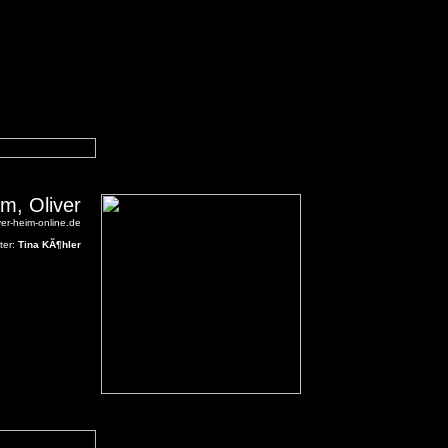
m, Oliver
ver-heim-online.de
ter:
Tina KÃ¶hler