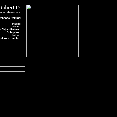
Robert D.
.robert-d-marx.com
Rebecca Rommel
Inhalte:
News
s Ã¼ber Robert
Spielplan
Fotos
nd vieles mehr