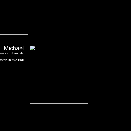
, Michael
/www.nicholsons.de
ster:
Bernie Bau