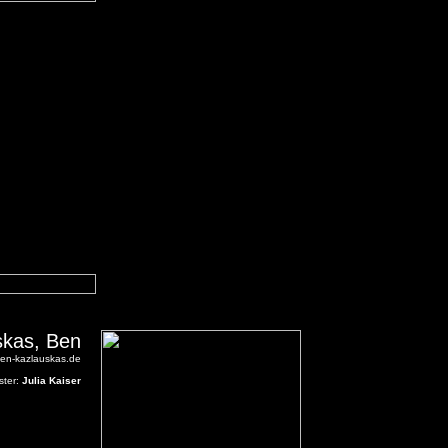
skas, Ben
ben-kazlauskas.de
ter:
Julia Kaiser