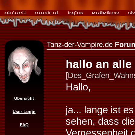
Tanz-der-Vampire.de
Foru
hallo an alle
[Des_Grafen_Wahnsi
Hallo,
Übersicht
ja... lange ist 
User-Login
sehen, dass die
FAQ
Vergessenheit g