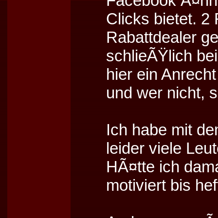
Facebook Ã¤hnl
Clicks bietet. 
Rabattdealer ge
schlieÃŸlich be
hier ein Anrech
und wer nicht, 
Ich habe mit d
leider viele Leu
HÃ¤tte ich dama
motiviert bis hef