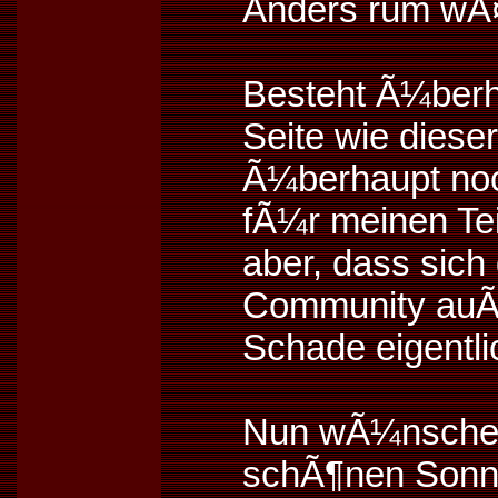
Anders rum wÃ¤
Besteht Ã¼berh
Seite wie dieser
Ã¼berhaupt noc
fÃ¼r meinen Tei
aber, dass sich
Community auÃŸ
Schade eigentli
Nun wÃ¼nsche 
schÃ¶nen Sonn