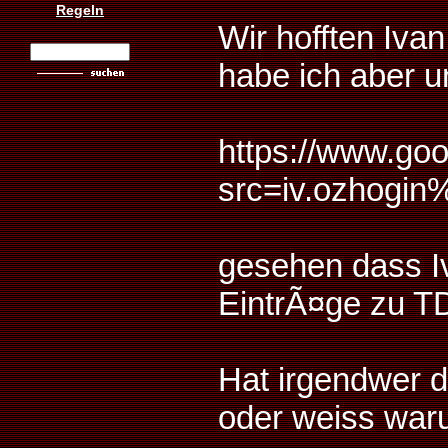
Regeln
Wir hofften Ivan
habe ich aber u
https://www.go
src=iv.ozhogin
gesehen dass Iv
EintrÃ¤ge zu T
Hat irgendwer 
oder weiss waru