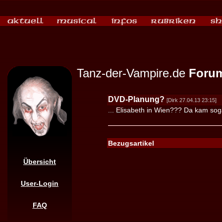
Tanz-der-Vampire.de
Foru
DVD-Planung?
[Dirk 27.04.13 23:15]
... Elisabeth in Wien??? Da kam sog
Bezugsartikel
Übersicht
User-Login
FAQ