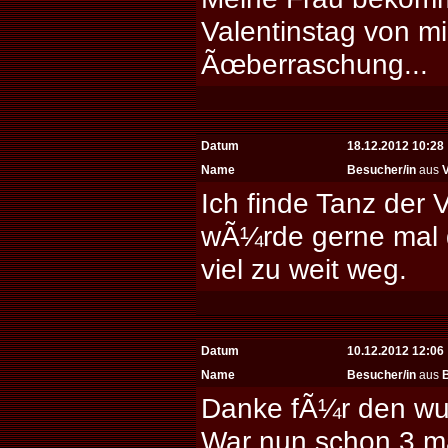
Valentinstag von mi
Ãœberraschung...
Datum
18.12.2012 10:28
Name
Besucher/in
aus
V
Ich finde Tanz der V
wÃ¼rde gerne mal d
viel zu weit weg.
Datum
10.12.2012 12:06
Name
Besucher/in
aus
B
Danke fÃ¼r den wun
War nun schon 3 ma