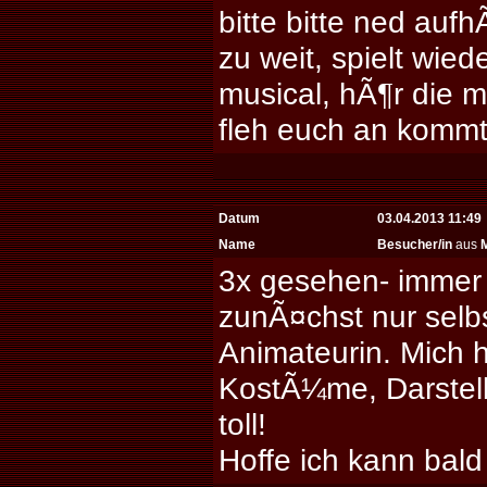
bitte bitte ned aufh
zu weit, spielt wiede
musical, hÃ¶r die m
fleh euch an kommt 
Datum
03.04.2013 11:49
Name
Besucher/in
aus
3x gesehen- immer 
zunÃ¤chst nur selbs
Animateurin. Mich h
KostÃ¼me, Darstelle
toll!
Hoffe ich kann bald