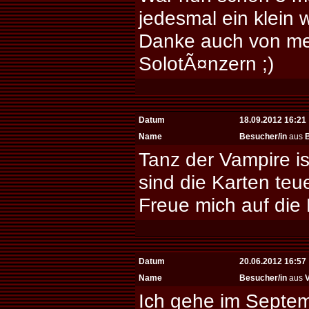
jedesmal ein klein 
Danke auch von m
SolotÃ¤nzern ;)
Datum
18.09.2012 16:21
Name
Besucher/in
aus
B
Tanz der Vampire is
sind die Karten teuer
Freue mich auf die
Datum
20.06.2012 16:57
Name
Besucher/in
aus
V
Ich gehe im Septemb