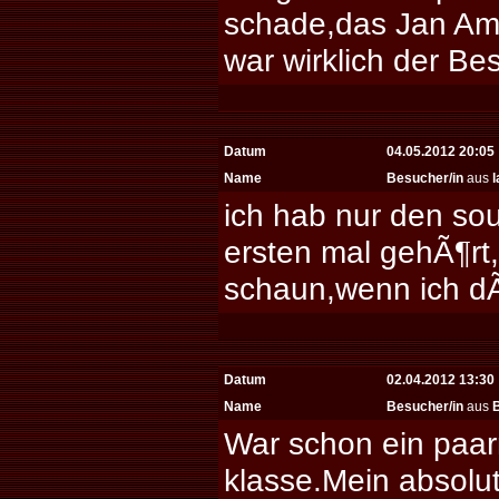
schade,das Jan Amm
war wirklich der Bes
Datum
04.05.2012 20:05
Name
Besucher/in
aus
l
ich hab nur den so
ersten mal gehÃ¶rt
schaun,wenn ich dÃ¼
Datum
02.04.2012 13:30
Name
Besucher/in
aus
B
War schon ein paar
klasse.Mein absolut