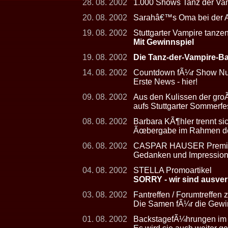
28. 08. 2002
1.000 Shows Tanz der Vamp
20. 08. 2002
Sarahâ€™s Oma bei der
19. 08. 2002
Stuttgarter Vampire tanze
Mit Gewinnspiel
19. 08. 2002
Die Tanz-der-Vampire-Ba
14. 08. 2002
Countdown fÃ¼r Show Num
Erste News - hier!
09. 08. 2002
Aus den Kulissen der gro
aufs Stuttgarter Sommerfe
08. 08. 2002
Barbara KÃ¶hler trennt s
Ãœbergabe im Rahmen der
06. 08. 2002
CASPAR HAUSER Premier
Gedanken und Impressio
04. 08. 2002
STELLA Promoartikel
SORRY - wir sind ausver
03. 08. 2002
Fantreffen / Forumtreffen
Die Samen fÃ¼r die Gewin
01. 08. 2002
BackstagefÃ¼hrungen im 