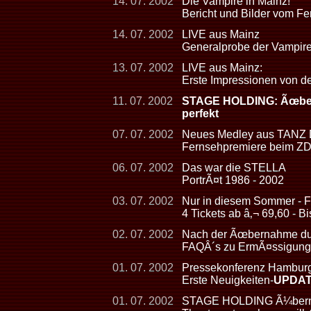
14. 07. 2002
Die Vampire in Mainz!
Bericht und Bilder vom Fe
14. 07. 2002
LIVE aus Mainz
Generalprobe der Vampir
13. 07. 2002
LIVE aus Mainz:
Erste Impressionen von d
11. 07. 2002
STAGE HOLDING: Ãœberna
perfekt
07. 07. 2002
Neues Medley aus TAN
Fernsehpremiere beim ZDF
06. 07. 2002
Das war die STELLA
PortrÃ¤t 1986 - 2002
03. 07. 2002
Nur in diesem Sommer - F
4 Tickets ab â‚¬ 69,60 - 
02. 07. 2002
Nach der Ãœbernahme dur
FAQÂ´s zu ErmÃ¤ssigunge
01. 07. 2002
Pressekonferenz Hambur
Erste Neuigkeiten-
UPDA
01. 07. 2002
STAGE HOLDING Ã¼bernimm