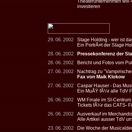
Theaterunternehmen will
investieren
29. 06. 2002
Stage Holding - wer ist da
Ein PortrÃ¤t der Stage Hol
28. 06. 2002
Pressekonferenz der St
28. 06. 2002
Bericht und Fotos vom Pu
27. 06. 2002
Nachtrag zu "Vampirisch
Fax von Maik Klokow
27. 06. 2002
Caspar Hauser - Das Musi
Ein MuÃŸ fÃ¼r alle TdV F
26. 06. 2002
WM Finale im SI-Centrum -
Tickets fÃ¼r das CATS- F
26. 06. 2002
Ausverkauf im Merchandis
Alle Artikel ausser TdV u
23. 06. 2002
Die Woche der Musicalder