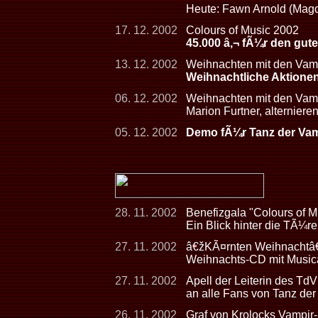
Heute: Fawn Arnold (Mag
17. 12. 2002
Colours of Music 2002
45.000 â‚¬ fÃ¼r den gut
13. 12. 2002
Weihnachten mit den Vam
Weihnachtliche Aktione
06. 12. 2002
Weihnachten mit den Vam
Marion Furtner, alterniere
05. 12. 2002
Demo fÃ¼r Tanz der Vamp
28. 11. 2002
Benefizgala "Colours of 
Ein Blick hinter die TÃ¼
27. 11. 2002
â€žKÃ¤rnten Weihnachtâ
Weihnachts-CD mit Musica
27. 11. 2002
Apell der Leiterin des TdV
an alle Fans von Tanz de
26. 11. 2002
Graf von Krolocks Vampir