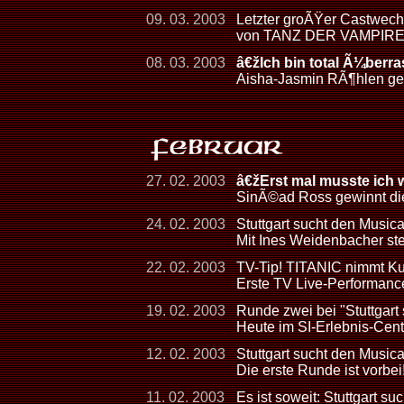
09. 03. 2003
Letzter groÃŸer Castwechs
von TANZ DER VAMPIR
08. 03. 2003
â€žIch bin total Ã¼berr
Aisha-Jasmin RÃ¶hlen gew
27. 02. 2003
â€žErst mal musste ich
SinÃ©ad Ross gewinnt die
24. 02. 2003
Stuttgart sucht den Musical
Mit Ines Weidenbacher steh
22. 02. 2003
TV-Tip! TITANIC nimmt Kur
Erste TV Live-Performan
19. 02. 2003
Runde zwei bei "Stuttgart
Heute im SI-Erlebnis-Cen
12. 02. 2003
Stuttgart sucht den Musica
Die erste Runde ist vorbei
11. 02. 2003
Es ist soweit: Stuttgart su