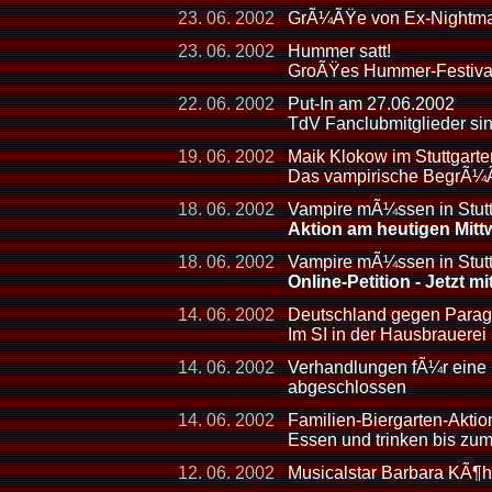
23. 06. 2002
GrÃ¼ÃŸe von Ex-Nightmare
23. 06. 2002
Hummer satt!
GroÃŸes Hummer-Festival
22. 06. 2002
Put-In am 27.06.2002
TdV Fanclubmitglieder sin
19. 06. 2002
Maik Klokow im Stuttgarte
Das vampirische BegrÃ¼
18. 06. 2002
Vampire mÃ¼ssen in Stuttg
Aktion am heutigen Mit
18. 06. 2002
Vampire mÃ¼ssen in Stutt
Online-Petition - Jetzt 
14. 06. 2002
Deutschland gegen Paragu
Im SI in der Hausbrauerei
14. 06. 2002
Verhandlungen fÃ¼r eine
abgeschlossen
14. 06. 2002
Familien-Biergarten-Aktion
Essen und trinken bis zu
12. 06. 2002
Musicalstar Barbara KÃ¶h