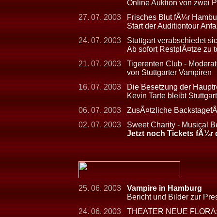
Online Auktion von zwei 
27. 07. 2003
Frisches Blut fÃ¼r Hambu
Start der Auditiontour Anf
24. 07. 2003
Stuttgart verabschiedet s
Ab sofort RestplÃ¤tze zu 
21. 07. 2003
Tigerenten Club - Moderat
von Stuttgarter Vampiren
16. 07. 2003
Die Besetzung der Hauptrol
Kevin Tarte bleibt Stuttgart
06. 07. 2003
ZusÃ¤tzliche Backstagef
02. 07. 2003
Sweet Charity - Musical B
Jetzt noch Tickets fÃ¼r 
25. 06. 2003
Vampire in Hamburg
Bericht und Bilder zur Pr
24. 06. 2003
THEATER NEUE FLORA: Ba