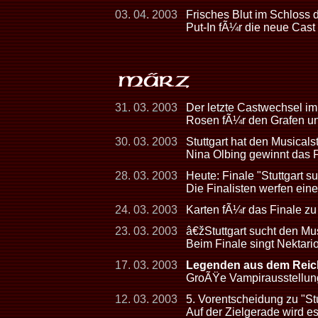
03. 04. 2003
Frisches Blut im Schloss 
Put-In fÃ¼r die neue Cast
31. 03. 2003
Der letzte Castwechsel im
Rosen fÃ¼r den Grafen un
30. 03. 2003
Stuttgart hat den Musicals
Nina Olbing gewinnt das F
28. 03. 2003
Heute: Finale "Stuttgart s
Die Finalisten werfen eine
24. 03. 2003
Karten fÃ¼r das Finale zu
23. 03. 2003
â€žStuttgart sucht den Mu
Beim Finale singt Nektari
17. 03. 2003
Legenden aus dem Reich
GroÃŸe Vampirausstellun
12. 03. 2003
5. Vorentscheidung zu "Stu
Auf der Zielgerade wird 