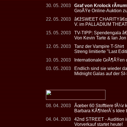
30. 05. 2003
Graf von Krolock rÃ¤umt
GroÃŸe Online-Auktion 
22. 05. 2003
â€žSWEET CHARITYâ€œ - 
V. im PALLADIUM THEA
15. 05. 2003
TV-TIPP: Spendengala â
Von Kevin Tarte & Ian Jon
12. 05. 2003
Tanz der Vampire T-Shirt
Streng limitierte "Last Ed
10. 05. 2003
Internationale GrÃ¶ÃŸen
03. 05. 2003
Endlich sind sie wieder d
Midnight Galas auf der 
08. 04. 2003
Ãœber 60 Stofftiere fÃ¼r 
Barbara KÃ¶hlerÂ´s Idee 
04. 04. 2003
42nd STREET - Audition in
Vorverkauf startet heute!