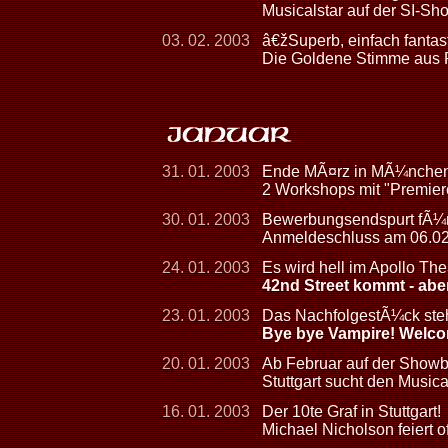
Musicalstar auf der SI-
03. 02. 2003
â€žSuperb, einfach fanta
Die Goldene Stimme aus
31. 01. 2003
Ende MÃ¤rz in MÃ¼nche
2 Workshops mit "Premiere
30. 01. 2003
Bewerbungsendspurt fÃ¼r S
Anmeldeschluss am 06.0
24. 01. 2003
Es wird hell im Apollo The
42nd Street kommt - abe
23. 01. 2003
Das NachfolgestÃ¼ck steht
Bye bye Vampire! Welco
20. 01. 2003
Ab Februar auf der Show
Stuttgart sucht den Musica
16. 01. 2003
Der 10te Graf in Stuttgart!
Michael Nicholson feiert of