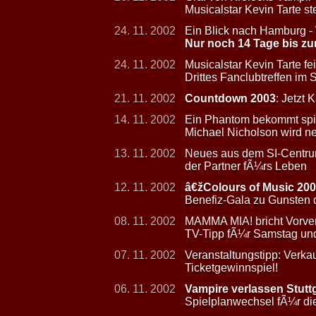
Musicalstar Kevin Tarte s
24. 11. 2002
Ein Blick nach Hamburg -
Nur noch 14 Tage bis zu
24. 11. 2002
Musicalstar Kevin Tarte fe
Drittes Fanclubtreffen im
21. 11. 2002
Countdown 2003
: Jetzt 
14. 11. 2002
Ein Phantom bekommt sp
Michael Nicholson wird ne
13. 11. 2002
Neues aus dem SI-Centrum:
der Partner fÃ¼rs Leben
12. 11. 2002
â€žColours of Music 20
Benefiz-Gala zu Gunsten d
08. 11. 2002
MAMMA MIA! bricht Vorve
TV-Tipp fÃ¼r Samstag un
07. 11. 2002
Veranstaltungstipp: Verk
Ticketgewinnspiel!
06. 11. 2002
Vampire verlassen Stutt
Spielplanwechsel fÃ¼r d