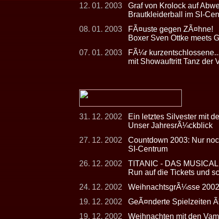
12. 01. 2003
Graf von Krolock auf Abw
Brautkleiderball im SI-Ce
08. 01. 2003
FÃ¤uste gegen ZÃ¤hne!
Boxer Sven Ottke meets G
07. 01. 2003
FÃ¼r kurzentschlossene...
mit Showauftritt Tanz der
31. 12. 2002
Ein letztes Silvester mit 
Unser JahresrÃ¼ckblick
27. 12. 2002
Countdown 2003: Nur noch
SI-Centrum
26. 12. 2002
TITANIC - DAS MUSICAL - 
Run auf die Tickets und s
24. 12. 2002
WeihnachtsgrÃ¼sse 200
19. 12. 2002
GeÃ¤nderte Spielzeiten 
19. 12. 2002
Weihnachten mit den Vam