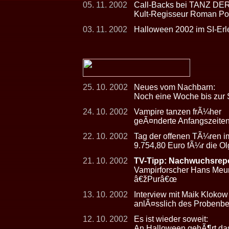
05. 11. 2002
Call-Backs bei TANZ D
Kult-Regisseur Roman Pola
03. 11. 2002
Halloween 2002 im SI-Er
25. 10. 2002
Neues vom Nachbarn:
Noch eine Woche bis zur S
24. 10. 2002
Vampire tanzen frÃ¼her
geÃ¤nderte Anfangszeite
22. 10. 2002
Tag der offenen TÃ¼ren im
9.754,80 Euro fÃ¼r die Ol
21. 10. 2002
TV-Tipp: Nachwuchsrepo
Vampirforscher Hans Meur
â€žPurâ€œ
13. 10. 2002
Interview mit Maik Kloko
anlÃ¤sslich des Probe
12. 10. 2002
Es ist wieder soweit:
An Halloween gehÃ¶rt das