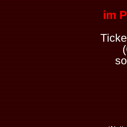
im P
Ticke
so