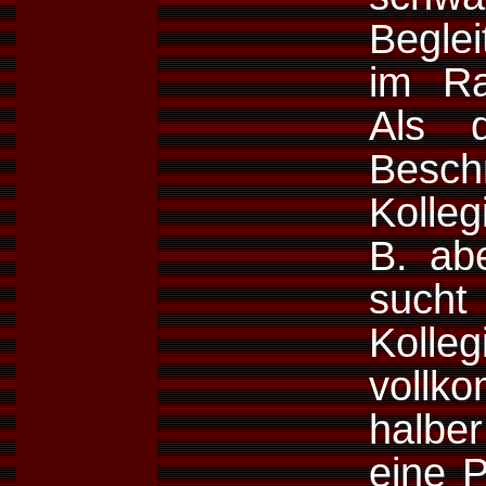
Begle
im Ra
Als 
Beschr
Kolleg
B. ab
such
Koll
voll
halber
eine P