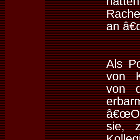
hatte
Rache
an â€
Als P
von K
von d
erba
â€œOp
sie, 
Kolle