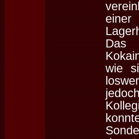
verei
einer
Lagerh
Das V
Kokain
wie s
loswe
jedo
Koll
kon
Sonde