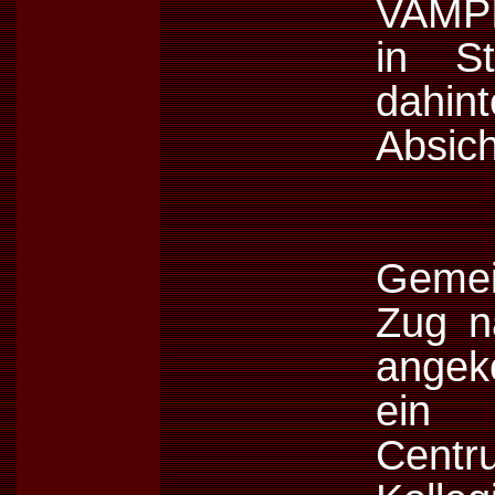
VAMPI
in St
dahint
Absich
Gemei
Zug n
angek
ein 
Centr