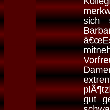
Kolle
merkw
sich 
Barba
â€œEs 
mitne
Vorfr
Damen
extr
plÃ¶tz
gut g
schwar