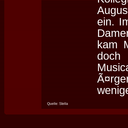
Augu
ein. 
Damen
kam M
doc
Music
Ã¤rge
wenige
Quelle: Stella