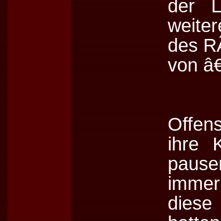
der L
weite
des R
von â
Offen
ihre 
pause
immer
diese