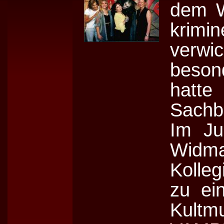
dem W
krim
verwi
beso
hatte
Sachb
Im Ju
Widma
Kolleg
zu ei
Kul