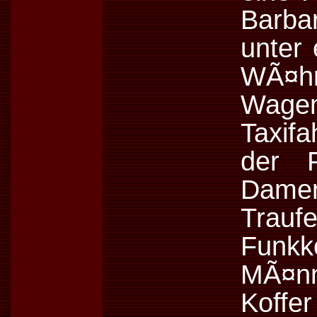
Barba
unter 
WÃ¤hr
Wage
Taxif
der P
Damen
Trau
Funk
MÃ¤n
Koff