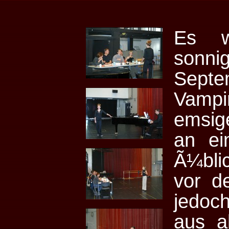
Es w
sonn
Sept
Vamp
emsig
an ei
Ã¼blic
vor d
jedoc
aus a