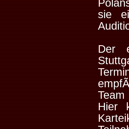
Polans
sie e
Auditi
Der e
Stuttg
Termin
empfÃ
Team d
Hier 
Karte