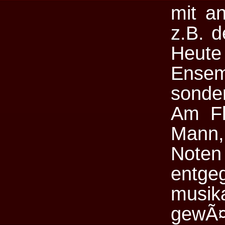
mit a
z.B. d
Heut
Ense
sonde
Am Fl
Mann,
Not
entg
musik
gewÃ¤