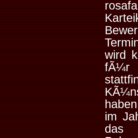
rosa
Kar
Bew
Termi
wird k
fÃ¼
statt
KÃ¼n
haben
im Ja
das 