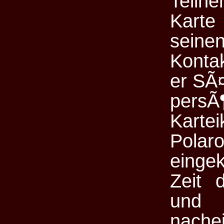
Teiln
Karte
seine
Konta
er SÃ¤
persÃ
Karte
Polar
eingek
Zeit 
und
nache