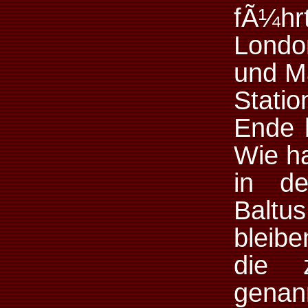
fÃ¼h
Londo
und Ma
Stati
Ende 
Wie ha
in de
Baltus
bleibe
die 
gena