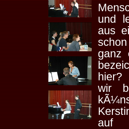
Mensc
und l
aus e
schon
ganz 
bezei
hier?
wir b
kÃ¼ns
Kersti
auf 