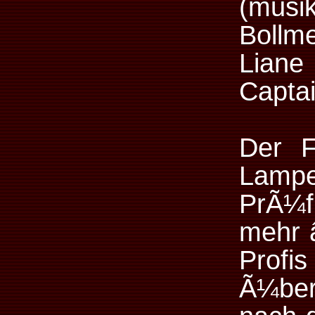
(musi
Bollm
Lian
Captai
Der F
Lam
PrÃ¼f
mehr â
Profis
Ã¼ber