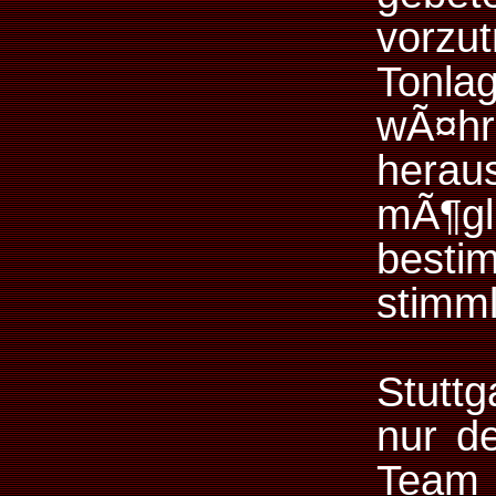
vorz
Tonla
wÃ¤
herau
mÃ¶gl
besti
stimml
Stuttg
nur de
Team 