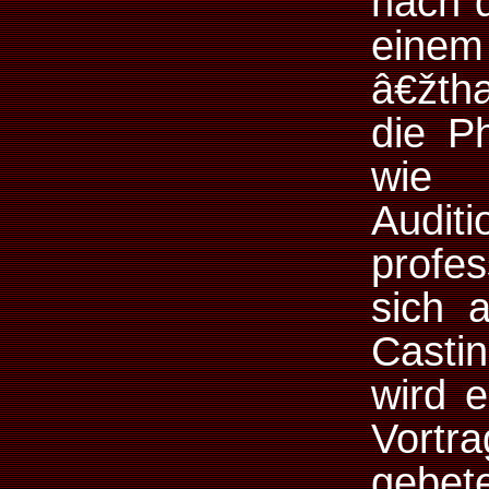
nach d
eine
â€žth
die P
wie
Audi
profes
sich 
Casti
wird 
Vortr
gebet