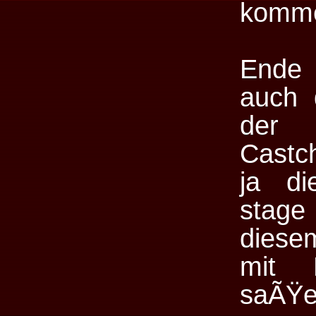
komm
Ende
auch 
der 
Castch
ja di
stage
diese
mit 
saÃŸe