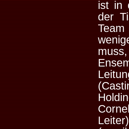
ist in
der T
Team s
wenig
muss,
Ensem
Leit
(Cast
Hold
Cornel
Lei