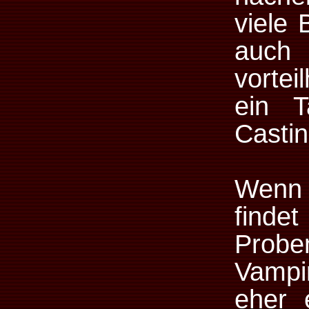
viele 
auch
vortei
ein 
Castin
Wenn 
find
Prob
Vampir
eher 