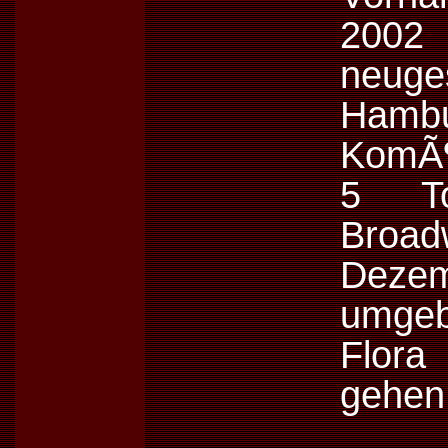
2002 
neuge
Hamb
KomÃ¶
5 To
Broad
Deze
umge
Flor
gehen