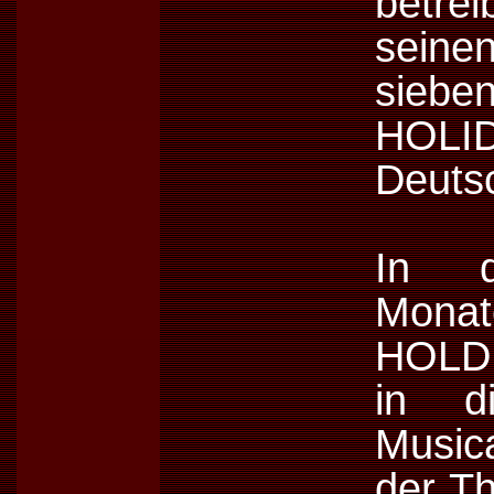
betre
seine
siebe
HOL
Deuts
In d
Mona
HOLDI
in di
Music
der Th