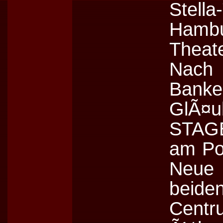
Stell
Hamb
Theate
Nach
Ba
GlÃ¤u
STAG
am Pot
Neue 
beide
Cen