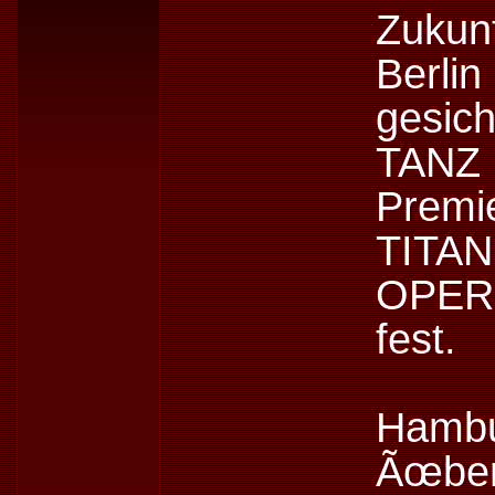
Zukun
Berlin
gesic
TAN
Prem
TITA
OPER
fest.
Hambu
Ãœbe