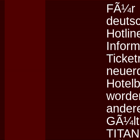
FÃ¼r
deuts
Hotli
Inform
Tick
neuer
Hotel
worde
ander
GÃ¼lti
TITAN