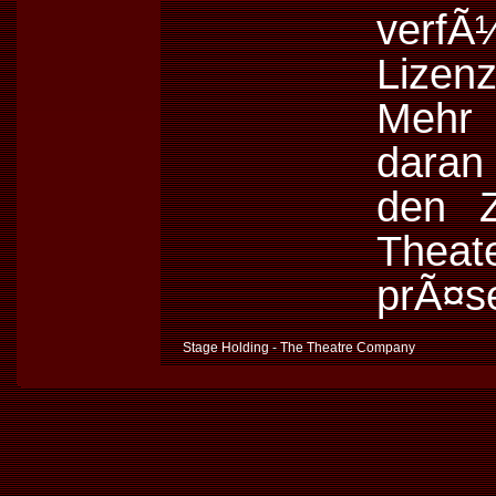
verf
Lizen
Mehr 
daran
den Z
Thea
prÃ¤se
Stage Holding - The Theatre Company