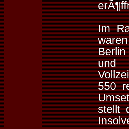
erÃ¶ff
Im Ra
waren 
Berli
und
Vollze
550 r
Umset
stell
Insolv