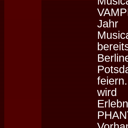
Music
VAMPI
Jahr 
Music
bere
Berl
Potsd
feier
wird 
Erle
PHAN
Vorha