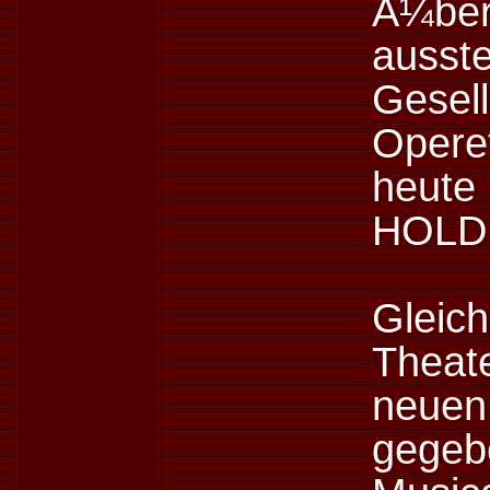
Ã¼b
ausst
Gesel
Opere
heute
HOLDI
Gle
Thea
neue
gege