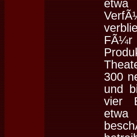
etwa 
VerfÃ
verbl
FÃ¼r
Pro
Theat
300 ne
und b
vier 
etw
besc