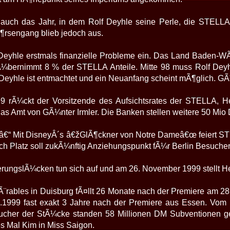
 auch das Jahr, in dem Rolf Deyhle seine Perle, die STELL
Ã¶rsengang blieb jedoch aus.
eyhle erstmals finanzielle Probleme ein. Das Land Baden-WÃ
¼bernimmt 8 % der STELLA Anteile. Mitte 98 muss Rolf Deyh
 Deyhle ist entmachtet und ein Neuanfang scheint mÃ¶glich. GÃ¼
 rÃ¼ckt der Vorsitzende des Aufsichtsrates der STELLA, He
s Amt von GÃ¼nter Irmler. Die Banken stellen weitere 50 Mio 
 â€“ Mit DisneyÂ´s â€žGlÃ¶ckner von Notre Dameâ€œ feiert ST
ich Platz soll zukÃ¼nftig Anziehungspunkt fÃ¼r Berlin Besuche
rungslÃ¼cken tun sich auf und am 26. November 1999 stellt H
¨rables in Duisburg fÃ¤llt 26 Monate nach der Premiere am 28
.1999 fast exakt 3 Jahre nach der Premiere aus Essen. Vom
sucher der StÃ¼cke standen 58 Millionen DM Subventionen g
es Mal Kim in Miss Saigon.