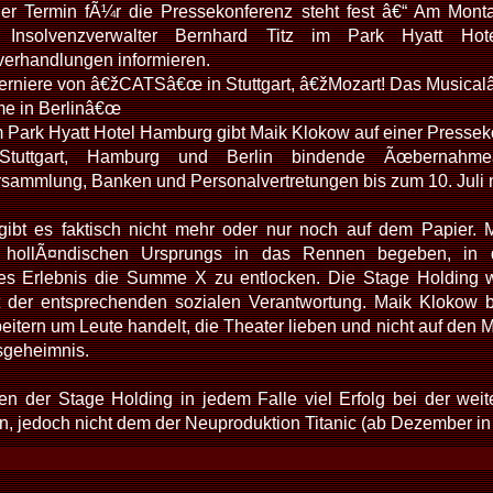
Der Termin fÃ¼r die Pressekonferenz steht fest â€“ Am Mon
Insolvenzverwalter Bernhard Titz im Park Hyatt H
rhandlungen informieren.
erniere von â€žCATSâ€œ in Stuttgart, â€žMozart! Das Music
e in Berlinâ€œ
m Park Hyatt Hotel Hamburg gibt Maik Klokow auf einer Pressek
Stuttgart, Hamburg und Berlin bindende Ãœbernahm
sammlung, Banken und Personalvertretungen bis zum 10. Juli
bt es faktisch nicht mehr oder nur noch auf dem Papier. M
 hollÃ¤ndischen Ursprungs in das Rennen begeben, in
hes Erlebnis die Summe X zu entlocken. Die Stage Holding 
it der entsprechenden sozialen Verantwortung. Maik Klokow 
beitern um Leute handelt, die Theater lieben und nicht auf den
sgeheimnis.
 der Stage Holding in jedem Falle viel Erfolg bei der wei
n, jedoch nicht dem der Neuproduktion Titanic (ab Dezember in 