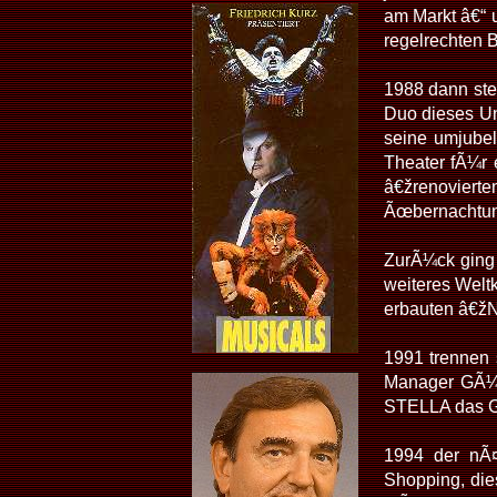
am Markt â€“ 
regelrechten 
1988 dann ste
Duo dieses Un
seine umjubel
Theater fÃ¼r 
â€žrenoviert
Ãœbernachtung
ZurÃ¼ck ging 
weiteres Welt
erbauten â€ž
1991 trennen 
Manager GÃ¼nt
STELLA das Gr
1994 der nÃ¤
Shopping, die