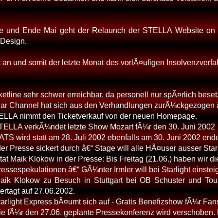
e und Ende Mai geht der Relaunch der STELLA Website on un
Design.
ht an und somit der letzte Monat des vorlÃ¤ufigen Insolvenzver
ketline sehr schwer erreichbar, da personell nur spÃ¤rlich beset
ear Channel hat sich aus den Verhandlungen zurÃ¼ckgezogen â€“
ELLA nimmt den Ticketverkauf von der neuen Homepage.
TELLA verkÃ¼ndet letzte Show Mozart fÃ¼r den 30. Juni 2002
TS wird statt am 28. Juli 2002 ebenfalls am 30. Juni 2002 end
der Presse sickert durch â€“ Stage will alle HÃ¤user ausser St
tat Maik Klokow in der Presse: Bis Freitag (21.06.) haben wir d
essespekulationen â€“ GÃ¼nter Irmler will bei Starlight einstei
aik Klokow zu Besuch in Stuttgart bei OB Schuster und Tour
ertagt auf 27.06.2002.
arlight Express bÃ¤umt sich auf - Gratis Benefizshow fÃ¼r Fan
e fÃ¼r den 27.06. geplante Pressekonferenz wird verschoben. D