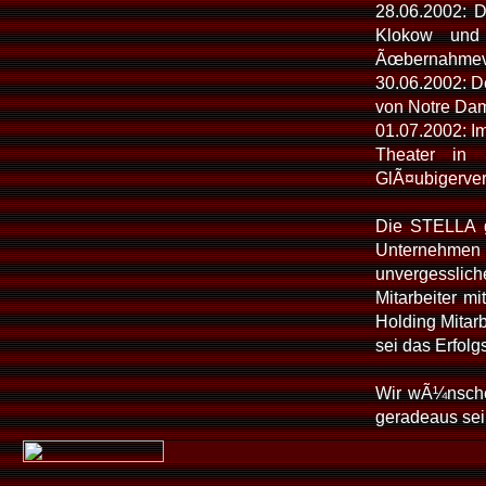
28.06.2002: 
Klokow und 
Ãœbernahmeve
30.06.2002: D
von Notre Dam
01.07.2002: I
Theater in 
GlÃ¤ubigerver
Die STELLA gi
Unternehmen
unvergesslic
Mitarbeiter m
Holding Mitar
sei das Erfolg
Wir wÃ¼nschen
geradeaus sei