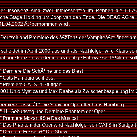
r Insolvenz sind zwei Interessenten im Rennen die DEA
che Stage Holding um Joop van den Ende. Die DEAG AG teilt 
01.04.2002 Ã¼bernommen wird .
 Deutschland Premiere des â€žTanz der Vampireâ€œ findet am 31
scheidet im April 2000 aus und als Nachfolger wird Klaus vo
altungskonzern wieder in das richtige Fahrwasser fÃ¼hren soll
“ Derniere Die SchÃ¶ne und das Biest
“ Cats Hamburg schliesst
“ Premiere CATS in Stuttgart
 2001 Unio Mystica und Max Raabe als Zwischenbespielung im
Premiere Fosse â€“ Die Show im Operettenhaus Hamburg
“ 11. Geburtstag und Derniere Phantom der Oper
“ Premiere Mozart!â€œ Das Musical
“ Das Phantom der Oper wird Nachfolger von CATS in Stuttgart
“ Derniere Fosse â€“ Die Show