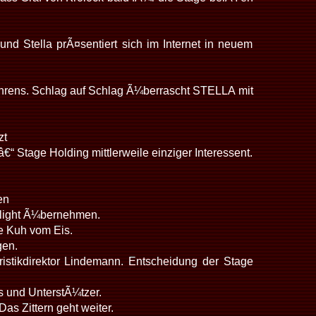
d Stella prÃ¤sentiert sich im Internet in neuem
fahrens. Schlag auf Schlag Ã¼berrascht STELLA mit
zt
 Stage Holding mittlerweile einziger Interessent.
en
arlight Ã¼bernehmen.
ie Kuh vom Eis.
gen.
istikdirektor Lindemann. Entscheidung der Stage
s und UnterstÃ¼tzer.
as Zittern geht weiter.