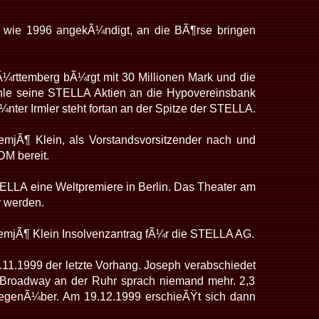
A wie 1996 angekÃ¼ndigt, an die BÃ¶rse bringen
¼rttemberg bÃ¼rgt mit 30 Millionen Mark und die
le seine STELLA Aktien an die Hypovereinsbank
nter Irmler steht fortan an der Spitze der STELLA.
mjÃ¶ Klein, als Vorstandsvorsitzender nach und
DM bereit.
ELLA eine Weltpremiere in Berlin. Das Theater am
r werden.
emjÃ¶ Klein Insolvenzantrag fÃ¼r die STELLA AG.
.11.1999 der letzte Vorhang. Joseph verabschiedet
 Broadway an der Ruhr sprach niemand mehr. 2,3
egenÃ¼ber. Am 19.12.1999 erschieÃŸt sich dann