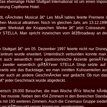
as ehemalige Hotel Stuttgart International ist um einen impo
ierung Copthorne Hotel.
t, nÃ¤chstes Musical â€“ Les MisÃ¨rables feierte Premiere
hen Musical attraktiver. Noch im gleichen Jahr, am 13.12.1
igen Werkstatt der Kruppschen Werke â€“ jetzt Colosseum 
er STELLA. Man spricht inzwischen vom â€žBroadway an der
Stuttgart â€“ am 05. Dezember 1997 feierte nicht nur Disne
entrum wurde erweitert. Unterirdisch verbunden konnte man
n auch wesentlich mehr gastronomische Akzente genieÃŸen
n zweiter wesentlich grÃ¶ÃŸerer STELLA Shop setzte auf 
rants wie das Backstage, wo man inmitten Kulissenteilen a
ber auch an andere GeschmÃ¤cker war gedacht. Ob nun das 
â€“ jeder Geschmack wurde abgedeckt.
nerisch 28.000 Besucher, die man Woche fÃ¼r Woche hÃ¤tte 
l her musste. Neben den 454 Zimmern in den Bereichen Standar
 mit 193 weiteren Zimmern. Auch die Cinemaxx Gruppe siedelte
st am HÃ¶hepunkt seines Imperiums angekommen.