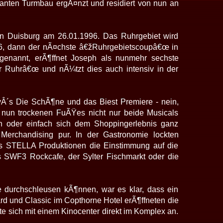
santen Turmbau ergÃ¤nzt und residiert von nun an
 in Duisburg am 26.01.1996. Das Ruhrgebiet wird
996, dann der nÃ¤chste â€žRuhrgebietscoupâ€œ in
genannt, erÃ¶ffnet Joseph als nunmehr sechste
 Ruhrâ€œ und nÃ¼tzt dies auch intensiv in der
yÂ´s Die SchÃ¶ne und das Biest Premiere - nein,
 nun trockenen FuÃŸes nicht nur beide Musicals
 oder einfach sich dem Shoppingerlebnis ganz
Merchandising pur. In der Gastronomie lockten
us STELLA Produktionen die Einstimmung auf die
SWF3 Rockcafe, der Sylter Fischmarkt oder die
durchschleusen kÃ¶nnen, war es klar, dass ein
d und Classic im Copthorne Hotel erÃ¶ffneten die
 sich mit einem Kinocenter direkt im Komplex an.