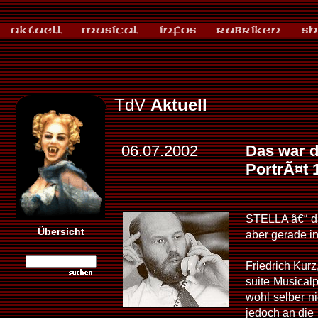
TdV
Aktuell
06.07.2002
Das war 
PortrÃ¤t 
STELLA â€“ da
Übersicht
aber gerade in
Friedrich Kur
suite Musical
wohl selber n
jedoch an die