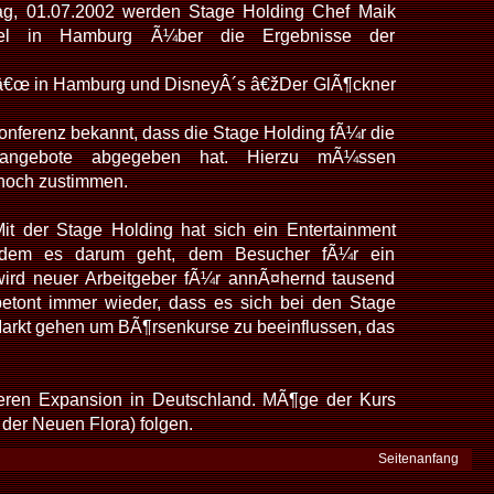
tag, 01.07.2002 werden Stage Holding Chef Maik
otel in Hamburg Ã¼ber die Ergebnisse der
alâ€œ in Hamburg und DisneyÂ´s â€žDer GlÃ¶ckner
onferenz bekannt, dass die Stage Holding fÃ¼r die
eangebote abgegeben hat. Hierzu mÃ¼ssen
 noch zustimmen.
it der Stage Holding hat sich ein Entertainment
 dem es darum geht, dem Besucher fÃ¼r ein
wird neuer Arbeitgeber fÃ¼r annÃ¤hernd tausend
betont immer wieder, dass es sich bei den Stage
 Markt gehen um BÃ¶rsenkurse zu beeinflussen, das
teren Expansion in Deutschland. MÃ¶ge der Kurs
der Neuen Flora) folgen.
Seitenanfang