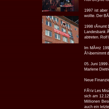
1997 ist aber
wollte. Der B
1998 rÃ¤umt D
Landesbank Ã
abtreten. Rolf
Im MÃ¤rz 1999
Ã¼bernimmt da
05. Juni 1999
Marlene Dietr
Neue Finanzie
FÃ¼r Les MisÃ
sich am 12.12
Millionen Be
auch ein letzt