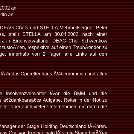
 2002 an
lin an.
s DEAG Chefs und STELLA Mehrheitseigner Peter
ess, stellt STELLA am 30.04.2002 nach einer
lvenz in Eigenverwaltung. DEAG Chef Schwenkow
 abzustoÃŸen, respektive auf einen TreuhÃ¤nder zu
e, innerhalb von 2 Tagen alle Links auf den
ng fÃ¼r das Operettenhaus Ã¼bernommen und allen
ge Insolvenzverwalter fÃ¼r die BMM und die
ie â€ždankbareâ€œ Aufgabe, Retter in der Not zu
eiter aber auch vieler Unternehmen, die durch die
Manager der Stage Holding Deutschland fÃ¼hren.
ass Graf von Krolock bald fÃ¼r die Stage beiÃŸen