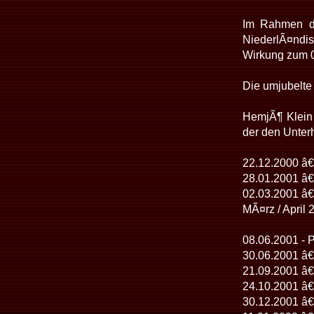
Im Rahmen de
NiederlÃ¤ndis
Wirkung zum 
Die umjubelte
HemjÃ¶ Klein 
der den Unterh
22.12.2000 â€
28.01.2001 â€
02.03.2001 â€
MÃ¤rz / April
08.06.2001 - 
30.06.2001 â€
21.09.2001 â€
24.10.2001 â€
30.12.2001 â€