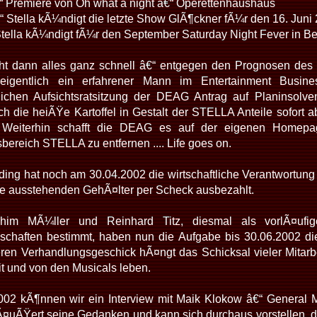
“ Premiere von Oh what a night â€“ Operettenhaushaus
“ Stella kÃ¼ndigt die letzte Show GlÃ¶ckner fÃ¼r den 16. Juni
tella kÃ¼ndigt fÃ¼r den September Saturday Night Fever in Ber
eht dann alles ganz schnell â€“ entgegen den Prognosen de
igentlich ein erfahrener Mann im Entertainment Busin
lichen Aufsichtsratsitzung der DEAG Antrag auf Planinso
ich die heiÃŸe Kartoffel in Gestalt der STELLA Anteile sofort
 Weiterhin schafft die DEAG es auf der eigenen Homepag
ereich STELLA zu entfernen .... Life goes on.
ding hat noch am 30.04.2002 die wirtschaftliche Verantwortu
die ausstehenden GehÃ¤lter per Scheck ausbezahlt.
chim MÃ¼ller und Reinhard Titz, diesmal als vorlÃ¤ufi
lschaften bestimmt, haben nun die Aufgabe bis 30.06.2002 d
eren Verhandlungsgeschick hÃ¤ngt das Schicksal vieler Mitarb
mit und von den Musicals leben.
02 kÃ¶nnen wir ein Interview mit Maik Klokow â€“ General 
¤uÃŸert seine Gedanken und kann sich durchaus vorstellen, d