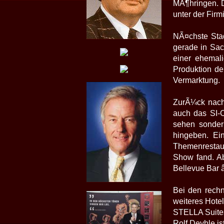
MÃ¶hringen. D
unter der Firm
NÃ¤chste Stad
gerade in Sac
einer ehemal
Produktion d
Vermarktung.
ZurÃ¼ck nach 
auch das SI-C
sehen sonder
hingeben. Ei
Themenrestau
Show fand. A
Bellevue Bar 
Bei den rech
weiteres Hote
STELLA Suites
Rolf Deyhle i