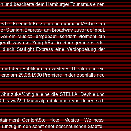
hen und bescherte dem Hamburger Tourismus einen
% bei Friedrich Kurz ein und nunmehr fÃ¼hrte ein
r Starlight Express, am Broadway zuvor gefloppt,
fÃ¼r ein Musical umgebaut, sondern vielmehr ein
gerollt was das Zeug hÃ¤lt in einer gerade wieder
durch Starlight Express eine Verdoppelung der
 und dem Publikum ein weiteres Theater und ein
erte am 29.06.1990 Premiere in der ebenfalls neu
Ã¼hrt zukÃ¼nftig alleine die STELLA. Deyhle und
0 bis zwÃ¶lf Musicalproduktionen von denen sich
tainment Centerâ€œ. Hotel, Musical, Wellness,
 Einzug in den sonst eher beschaulichen Stadtteil