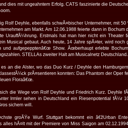
und dies mit ungeahntem Erfolg. CATS faszinierte die Deutsc
Boom.
ig Rolf Deyhle, ebenfalls schwÃ¤bischer Unternehmer, mit 50 
ternehmen am Markt. Am 12.06.1988 feierte dann in Bochum de
te UrauffÃ¼hrung. Erstmals hat man hier nicht ein Theater 
ein Musical gebaut. Auch heute, 14 Jahre spÃ¤ter, wird noch 
en und aufgepepptenâ€œ Show. Ãœberhaupt erlebte Bochum 
szahlen. STELLAs zweiter Halt am Musicalnetz Deutschland.
es an die Alster, wo das Duo Kurz / Deyhle den Hamburgern
klassestÃ¼ck prÃ¤sentieren konnten: Das Phantom der Oper fei
Neuen Floraâ€œ.
sich die Wege von Rolf Deyhle und Friedrich Kurz. Deyhle f
er Irmler sehen in Deutschland ein Riesenpotential fÃ¼r 1
os sichern will.
chste groÃŸe Wurf. Stuttgart bekommt ein â€žUrban Enter
s alles hÃ¤lt mit der Premiere von Miss Saigon am 02.12.1994