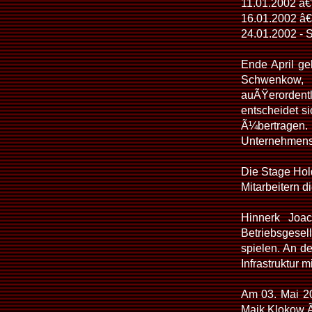
11.01.2002 â€
16.01.2002 â€
24.01.2002 - S
Ende April g
Schwenkow, e
auÃŸerordent
entscheidet s
Ã¼bertragen.
Unternehmensb
Die Stage Hol
Mitarbeitern 
Hinnerk Joa
Betriebsgesel
spielen. An d
Infrastruktur 
Am 03. Mai 20
Maik Klokow Ã