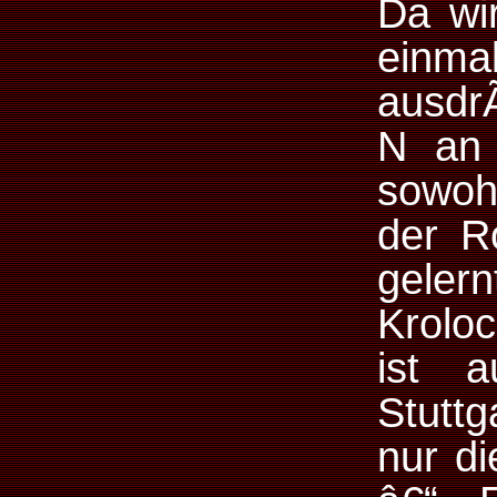
Da wi
einmal
ausd
N an 
sowoh
der R
geler
Krolo
ist a
Stutt
nur d