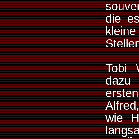
souve
die es
kleine
Stelle
Tobi
dazu 
ersten
Alfred
wie H
langs