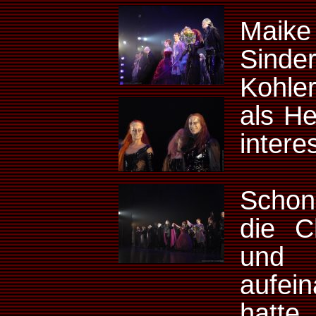
Maike 
Sind
Kohler
als He
intere
Schon
die C
und
aufei
hatte