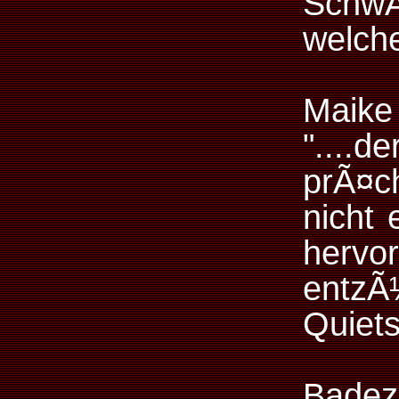
Schw
welch
Maike
"....
prÃ¤c
nicht
hervo
ent
Quiet
Badez