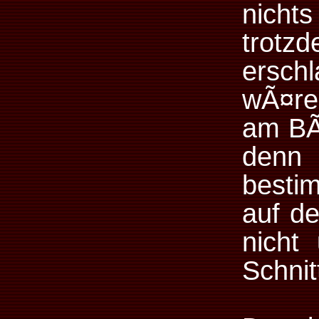
nich
trot
ersch
wÃ¤re
am BÃ
denn
besti
auf de
nicht
Schnit