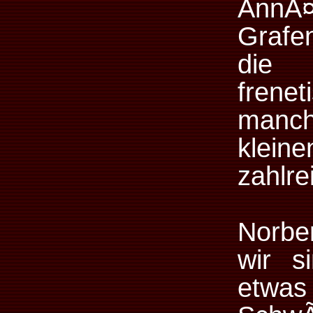
AnnÃ
Grafe
die 
frene
manc
klein
zahlre
Norbe
wir s
etwas 