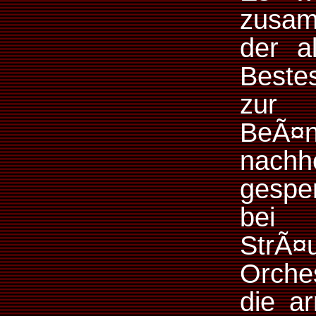
zusam
der a
Beste
zur 
BeÃ¤
nachh
gespe
bei 
StrÃ¤
Orche
die a