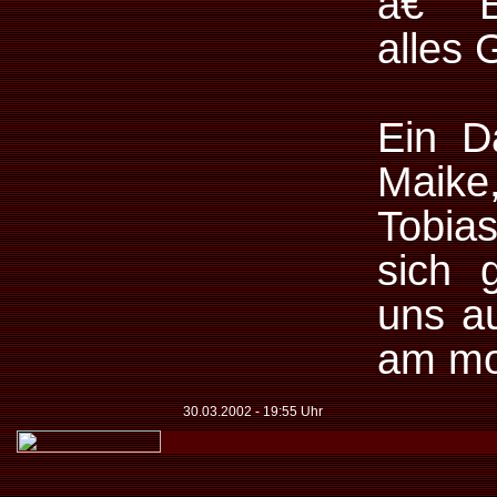
â€“ E
alles 
Ein D
Maike
Tobia
sich 
uns au
am mo
30.03.2002 - 19:55 Uhr