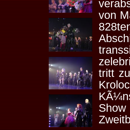
verab
von Ma
828te
Absc
trans
zelebr
tritt 
Krolo
KÃ¼nst
Sh
Zweitb