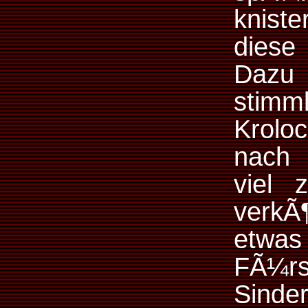
kniste
diese
Dazu 
stimm
Kroloc
nach 
viel 
verkÃ
etwas
FÃ¼rs
Sinde