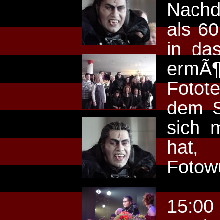
Nach
als 60
in da
ermÃ¶g
Fotot
dem S
sich m
hat,
Fotow
15:00