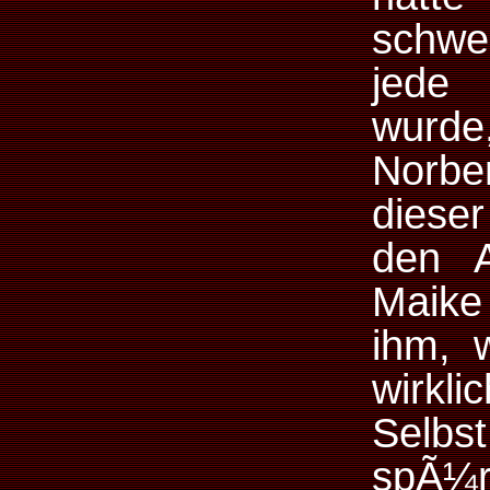
schwer
jede 
wurde,
Norbe
diese
den A
Maike
ihm, 
wirkli
Selbs
spÃ¼r