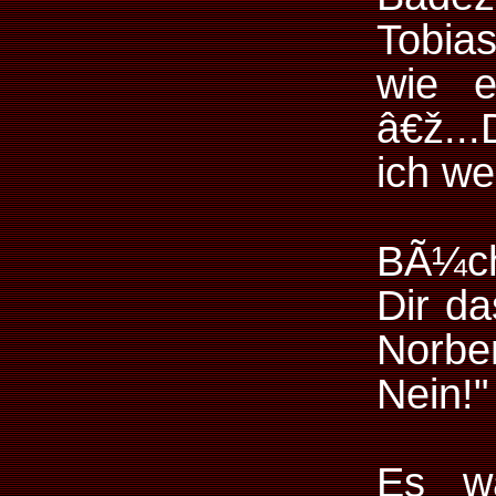
Tobias
wie e
â€ž...
ich w
BÃ¼ch
Dir d
Norbe
Nein!"
Es wa