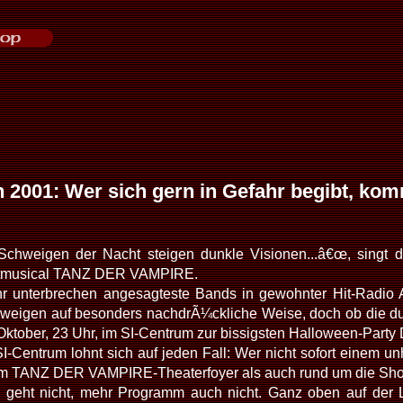
 2001: Wer sich gern in Gefahr begibt, kom
hweigen der Nacht steigen dunkle Visionen...â€œ, singt de
ltmusical TANZ DER VAMPIRE.
hr unterbrechen angesagteste Bands in gewohnter Hit-Radio
eigen auf besonders nachdrÃ¼ckliche Weise, doch ob die du
Oktober, 23 Uhr, im SI-Centrum zur bissigsten Halloween-Party De
I-Centrum lohnt sich auf jeden Fall: Wer nicht sofort einem u
im TANZ DER VAMPIRE-Theaterfoyer als auch rund um die Sho
geht nicht, mehr Programm auch nicht. Ganz oben auf der Lis