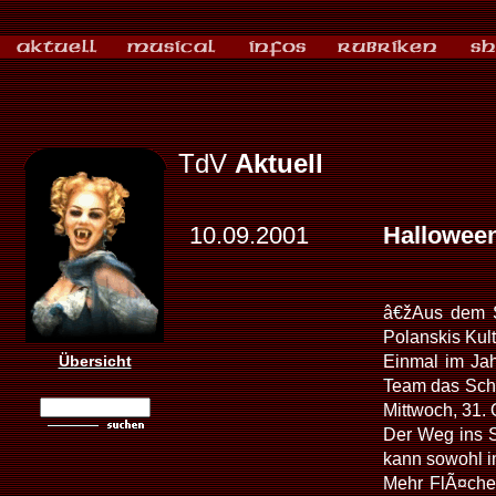
TdV
Aktuell
10.09.2001
Halloween
â€žAus dem Sc
Polanskis Ku
Übersicht
Einmal im Ja
Team das Schw
Mittwoch, 31. 
Der Weg ins S
kann sowohl 
Mehr FlÃ¤che 