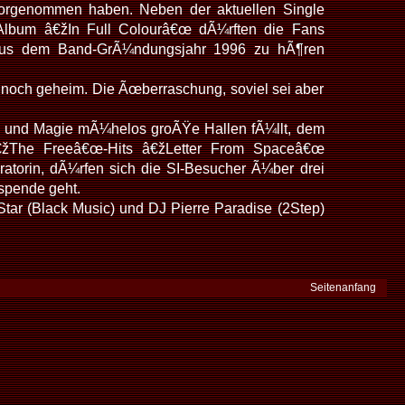
orgenommen haben. Neben der aktuellen Single
lbum â€žIn Full Colourâ€œ dÃ¼rften die Fans
 aus dem Band-GrÃ¼ndungsjahr 1996 zu hÃ¶ren
noch geheim. Die Ãœberraschung, soviel sei aber
ik und Magie mÃ¼helos groÃŸe Hallen fÃ¼llt, dem
â€žThe Freeâ€œ-Hits â€žLetter From Spaceâ€œ
torin, dÃ¼rfen sich die SI-Besucher Ã¼ber drei
tspende geht.
tar (Black Music) und DJ Pierre Paradise (2Step)
Seitenanfang