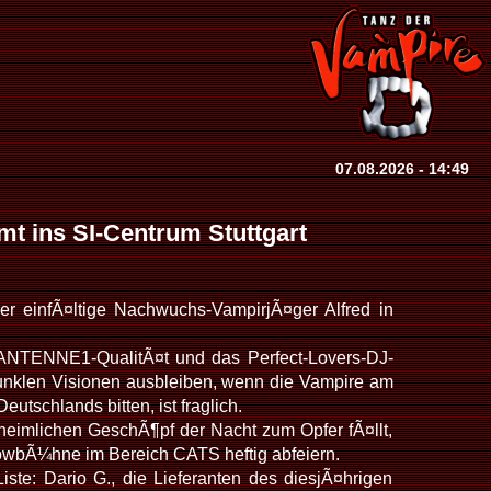
07.08.2026 - 14:49
mt ins SI-Centrum Stuttgart
r einfÃ¤ltige Nachwuchs-VampirjÃ¤ger Alfred in
 ANTENNE1-QualitÃ¤t und das Perfect-Lovers-DJ-
nklen Visionen ausbleiben, wenn die Vampire am
utschlands bitten, ist fraglich.
nheimlichen GeschÃ¶pf der Nacht zum Opfer fÃ¤llt,
wbÃ¼hne im Bereich CATS heftig abfeiern.
te: Dario G., die Lieferanten des diesjÃ¤hrigen