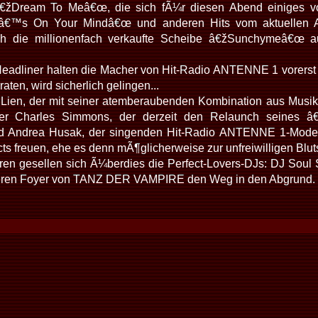
€žDream To Meâ€œ, die sich fÃ¼r diesen Abend einiges v
€™s On Your Mindâ€œ und anderen Hits vom aktuellen A
uch die millionenfach verkaufte Scheibe â€žSunchymeâ€œ
eadliner halten die Macher von Hit-Radio ANTENNE 1 vorerst 
raten, wird sicherlich gelingen...
 Lien, der mit seiner atemberaubenden Kombination aus Mus
rter Charles Simmons, der derzeit den Relaunch seines 
nd Andrea Husak, der singenden Hit-Radio ANTENNE 1-Modera
ts freuen, ehe es denn mÃ¶glicherweise zur unfreiwilligen Blu
en gesellen sich Ã¼berdies die Perfect-Lovers-DJs: DJ Soul S
eren Foyer von TANZ DER VAMPIRE den Weg in den Abgrund.