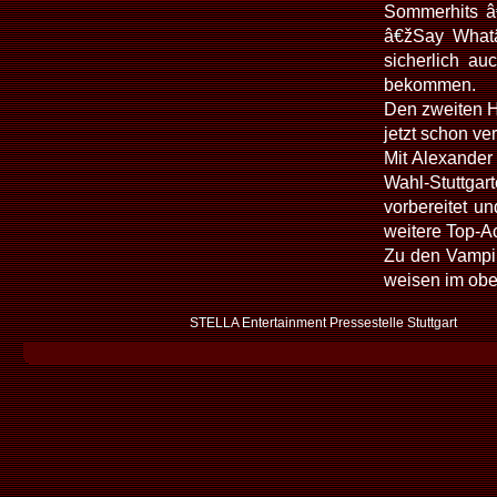
Sommerhits â
â€žSay Whatâ
sicherlich a
bekommen.
Den zweiten H
jetzt schon ver
Mit Alexander
Wahl-Stuttga
vorbereitet u
weitere Top-Ac
Zu den Vampir
weisen im ob
STELLA Entertainment Pressestelle Stuttgart