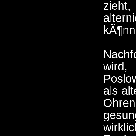
zieht,
alter
kÃ¶nn
Nachfo
wird
Poslow
als al
Ohren
gesun
wirk