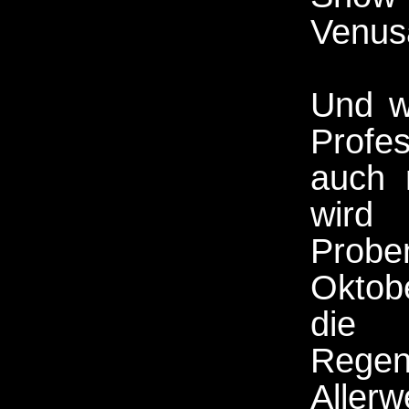
Venus
Und w
Profe
auch 
wir
Probe
Oktob
die
Reg
Aller