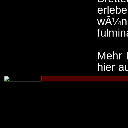
erl
wÃ¼
fulmina
Mehr I
hier a