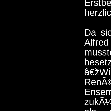
Erst
herzl
Da sic
Alfred
musst
beset
â€žWi
RenÃ©
Ensem
zukÃ¼