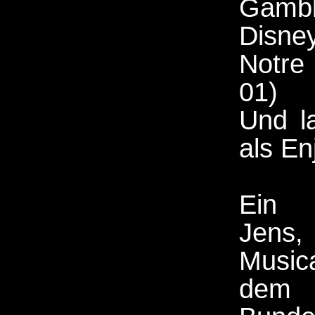
Gambl
Disne
Notre
01)
Und l
als En
Ein S
Jen
Musica
dem 