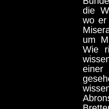
Bunde
die W
wo er
Miser
um Mu
Wie r
wissen
einer
geseh
wisse
Abron
Brette