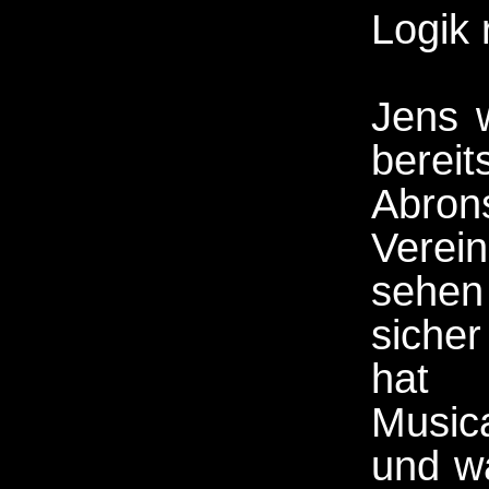
Logik 
Jens w
bereit
Abron
Verei
sehen
sicher
hat
Musica
und wa