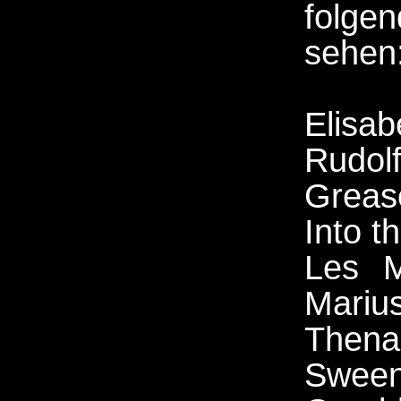
folg
sehen
Elisa
Rudol
Greas
Into t
Les M
Mariu
Thenar
Sween