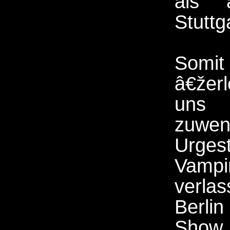
als a
Stuttg
Somi
â€žer
uns 
zuwen
Urgest
Vampi
verla
Berlin
Sho