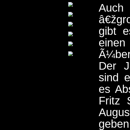
Auc
â€žg
gibt 
einen
Ã¼ber
Der J
sind 
es Ab
Fritz
Augus
geben,