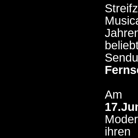
Str
Music
Jahre
belie
S
Ferns
Am 
17.
Moder
ihre