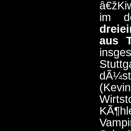
â€žKi
im d
dreie
aus 
insge
Stuttg
dÃ¼s
(Kevi
Wirts
KÃ¶hl
Vampir