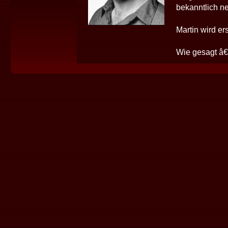
bekanntlich n
Martin wird e
Wie gesagt â€“