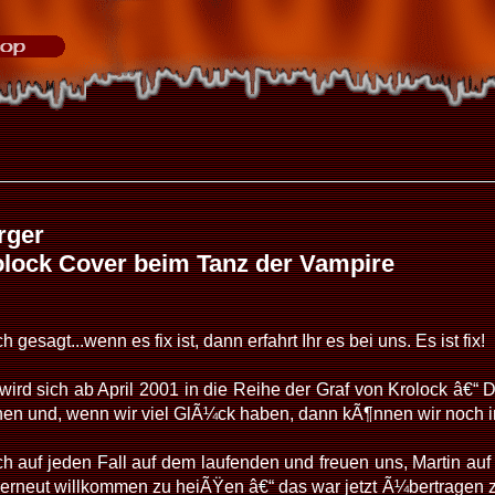
rger
lock Cover beim Tanz der Vampire
gesagt...wenn es fix ist, dann erfahrt Ihr es bei uns. Es ist fix!
wird sich ab April 2001 in die Reihe der Graf von Krolock â€“ 
en und, wenn wir viel GlÃ¼ck haben, dann kÃ¶nnen wir noch im
h auf jeden Fall auf dem laufenden und freuen uns, Martin auf 
 erneut willkommen zu heiÃŸen â€“ das war jetzt Ã¼bertragen