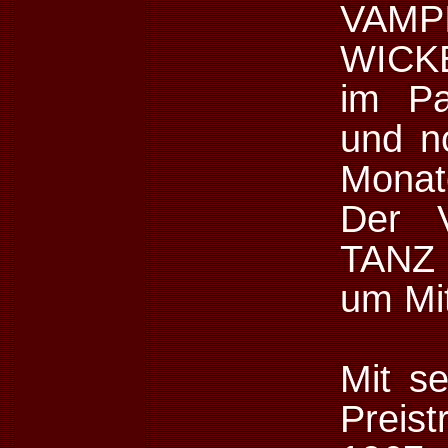
VAMP
WICK
im Pa
und n
Monat
Der V
TANZ 
um Mit
Mit se
Preis