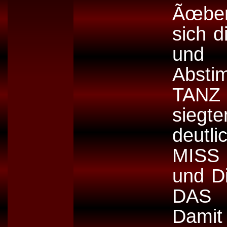
Ãœber
sich 
und
Absti
TANZ
siegt
deutl
MISS 
und D
DAS 
Damit