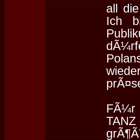
all di
Ich b
Publi
dÃ¼rf
Pola
wied
prÃ¤se
FÃ¼r 
TANZ 
grÃ¶ÃŸ