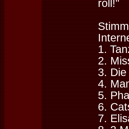
roll!"
Stimm
Intern
1. Tan
2. Mi
3. Di
4. Ma
5. Ph
6. Cat
7. Eli