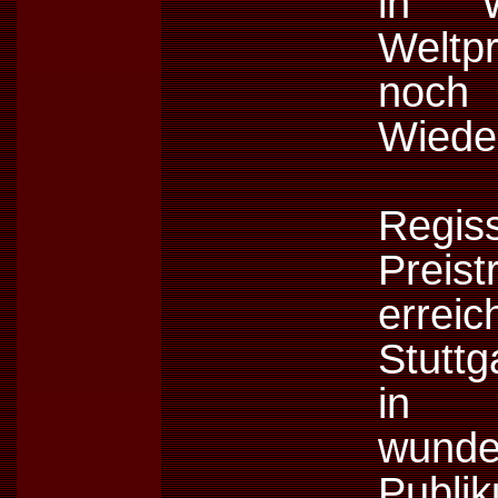
in 
Weltpr
noch
Wiede
Reg
Preis
errei
Stuttg
in 
wunde
Publi