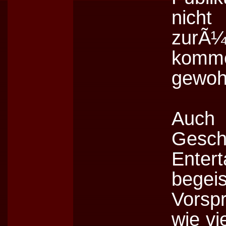
nicht
zurÃ¼
komm
gewoh
Auch
Gesc
Enter
bege
Vorspr
wie v