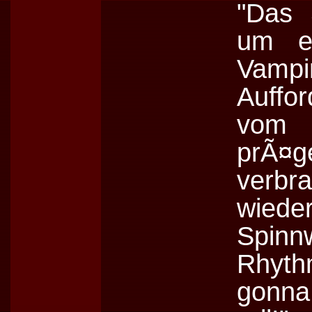
"Das S
um ei
Vampi
Auffor
vom 
prÃ¤g
verbr
wied
Spinn
Rhyth
gonna 