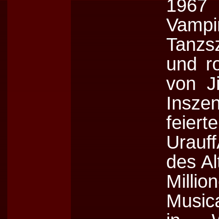
1967
Vamp
Tanzs
und ro
von J
Insze
feier
Urauf
des Al
Mill
Musica