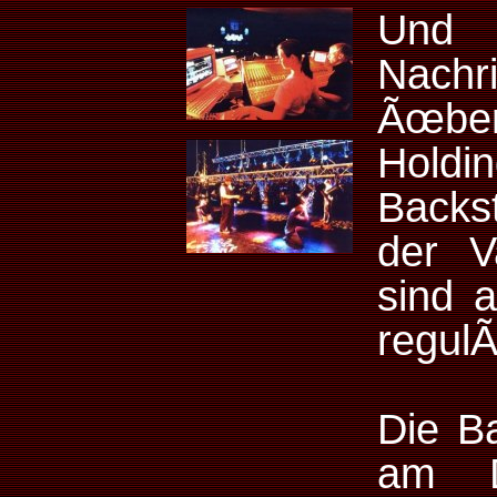
Und 
Nac
Ãœbe
Ho
Backs
der V
sind 
regulÃ
Die B
am D