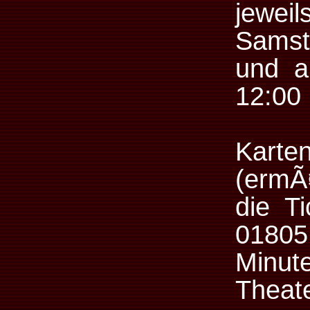
jewe
Samst
und a
12:00 
Kart
(ermÃ¤
die Ti
01805
Minu
Theat