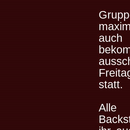
Grup
maxim
auch
beko
aussc
Freit
statt.
Alle
Backs