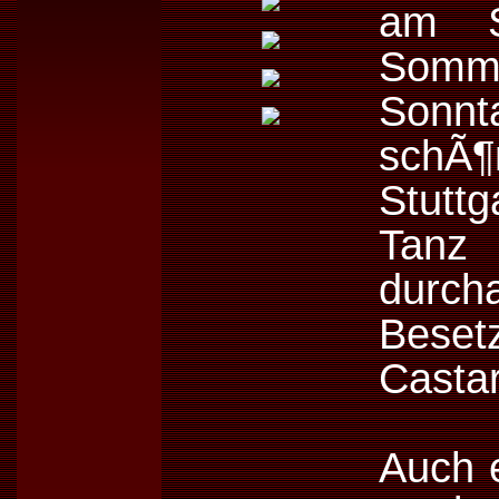
am S
Somme
Sonnt
schÃ
Stutt
Tanz 
dur
Bese
Castar
Auch e