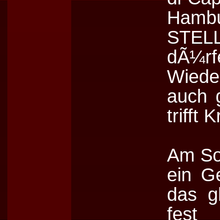
Hamb
STEL
dÃ¼rf
Wiede
auch g
trifft
Am So
ein Ge
das g
fest