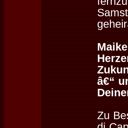
fernz
Samst
geheir
Maik
Herz
Zuku
â€“ u
Deine
Zu Bes
di Cap