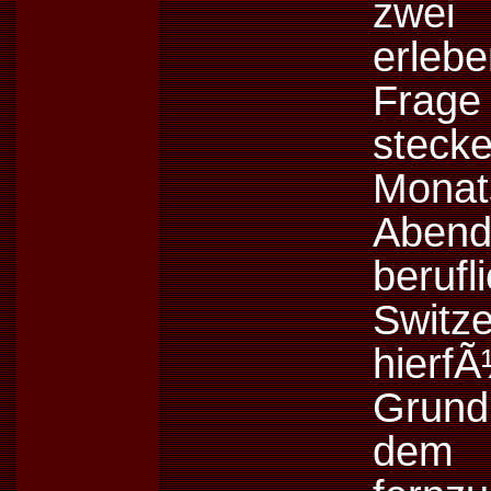
zwei
erleb
Frage
steck
Mona
Abend
beruf
Switze
hierf
Grun
dem