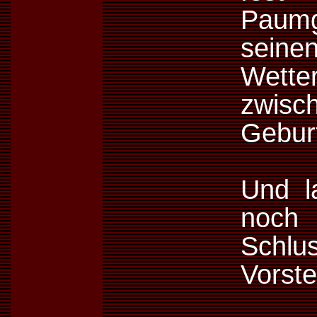
Paum
seine
Wette
zwis
Gebur
Und l
noc
Schlu
Vorste