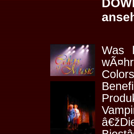
DOW
anse
Was l
wÃ¤hrt
Colo
Benef
Prod
Vamp
â€žD