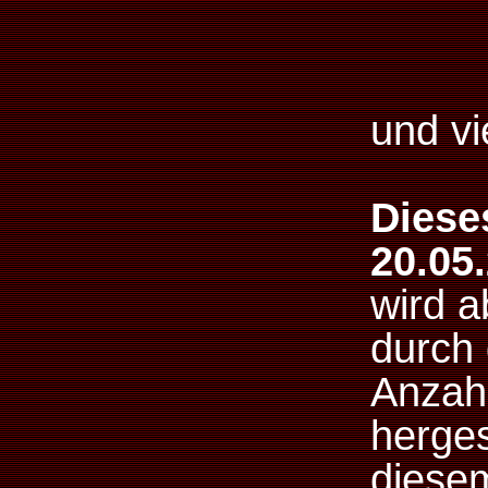
und vi
Diese
20.05
wird a
durch 
Anzahl
herges
diesem