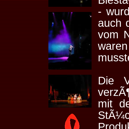
Biest
- wurd
auch d
vom N
waren
musste
Die V
verzÃ
mit d
StÃ¼c
Produ