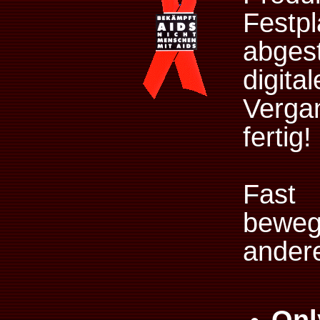
Festp
abges
digita
Verga
fertig!
Fast
beweg
ander