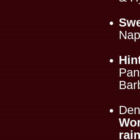
Swe
Nap
Hin
Pan
Bar
Den
Wo
rai