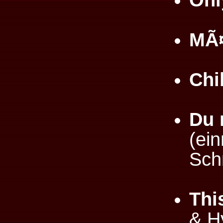
Onl
MÃ¤
Chi
Du 
(ein
Sch
Thi
& H