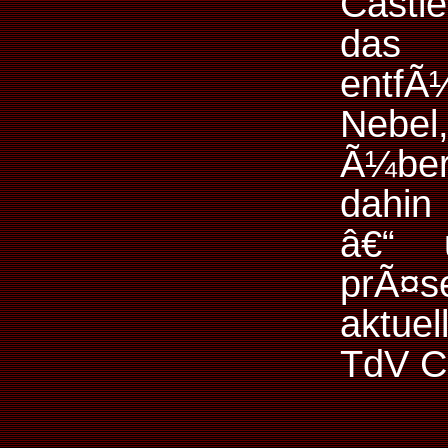
Casti
das 
entfÃ
Nebel
Ã¼ber
dahin
â€“ 
prÃ¤
aktue
TdV C