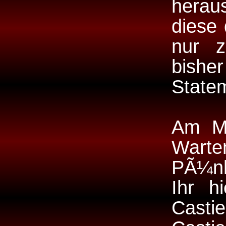
hera
diese 
nur z
bish
State
Am Mo
Wart
PÃ¼nkt
Ihr hi
Castie