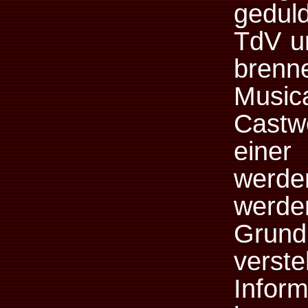
gedul
TdV u
brenne
Music
Castwe
eine
werd
werde
Gru
vers
Info