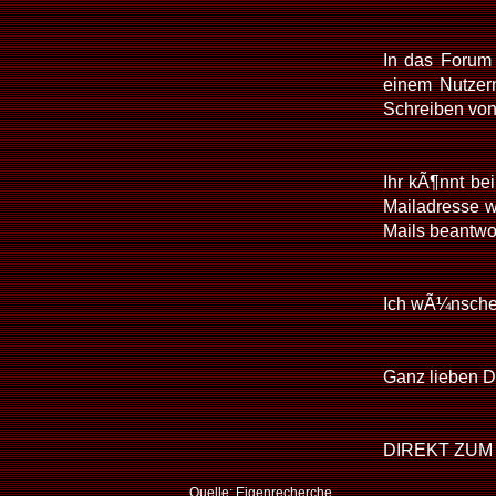
In das Forum 
einem Nutzer
Schreiben von
Ihr kÃ¶nnt be
Mailadresse wi
Mails beantwo
Ich wÃ¼nsche m
Ganz lieben D
DIREKT ZUM
Quelle: Eigenrecherche