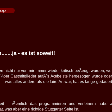
.....ja - es ist soweit!
 nicht nur von mir immer wieder kritisch beÃ¤ugt wurden, wei
¼ber Castmitglieder aufÂ´s Ãœbelste hergezogen wurde oder
 - was alles andere als die faire Art war, hat es lange gedaue
eit - nÃ¤mlich das programmieren und verfeinern habe a
at
, was aber eine richtige Stuttgarter Seite ist.