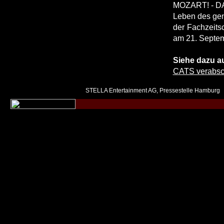
MOZART! - DAS
Leben des ge
der Fachzeits
am 21. Septem
Siehe dazu a
CATS verabsch
STELLA Entertainment AG, Pressestelle Hamburg