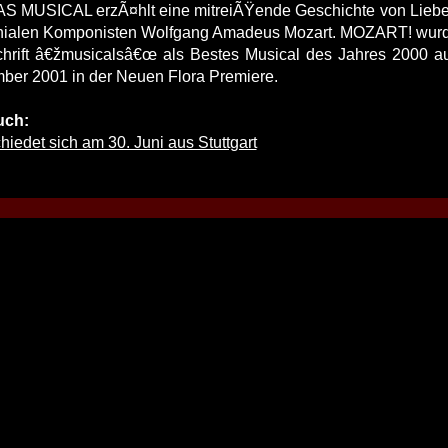
 MUSICAL erzÃ¤hlt eine mitreiÃŸende Geschichte von Liebe,
nialen Komponisten Wolfgang Amadeus Mozart. MOZART! wurde
chrift â€žmusicalsâ€œ als Bestes Musical des Jahres 2000 au
ber 2001 in der Neuen Flora Premiere.
uch:
iedet sich am 30. Juni aus Stuttgart