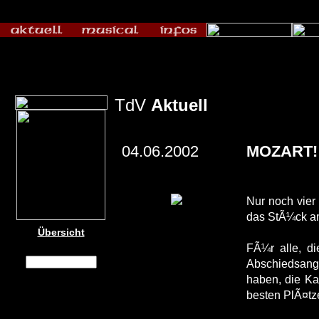
TdV
Aktuell
04.06.2002
MOZART! v
Nur noch vie
das StÃ¼ck am 
Übersicht
FÃ¼r alle, di
Abschiedsange
haben, die Ka
besten PlÃ¤tz