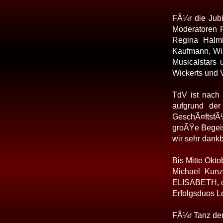
FÃ¼r die Jub
Moderatoren F
Regina Halmi
Kaufmann, Wil
Musicalstars 
Wickerts und V
TdV ist nach 
aufgrund der
GeschÃ¤ftsfÃ¼h
groÃŸe Begeis
wir sehr dankb
Bis Mitte Okt
Michael Kunz
ELISABETH, da
Erfolgsduos Le
FÃ¼r Tanz der 