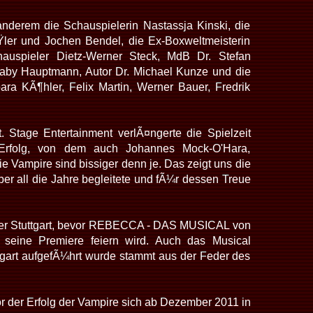
erem die Schauspielerin Nastassja Kinski, die
Ÿler und Jochen Bendel, die Ex-Boxweltmeisterin
hauspieler Dietz-Werner Steck, MdB Dr. Stefan
Gaby Hauptmann, Autor Dr. Michael Kunze und die
ara KÃ¶hler, Felix Martin, Werner Bauer, Fredrik
. Stage Entertainment verlÃ¤ngerte die Spielzeit
 Erfolg, von dem auch Johannes Mock-O'Hara,
e Vampire sind bissiger denn je. Das zeigt uns die
r all die Jahre begleitete und fÃ¼r dessen Treue
ater Stuttgart, bevor REBECCA - DAS MUSICAL von
seine Premiere feiern wird. Auch das Musical
tgart aufgefÃ¼hrt wurde stammt aus der Feder des
vor der Erfolg der Vampire sich ab Dezember 2011 in