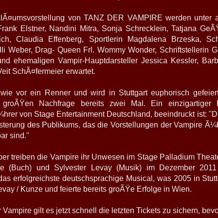
ilÃ¤umsvorstellung von TANZ DER VAMPIRE werden unter and
rank Elstner, Nandini Mitra, Sonja Schrecklein, Tatjana GeÃ
ch, Claudia Effenberg, Sportlerin Magdalena Brzeska, Sc
li Weber, Drag- Queen Frl. Wommy Wonder, Schriftstellerin 
und ehemaligen Vampir-Hauptdarsteller Jessica Kessler, Barb
eit SchÃ¤fermeier erwartet.
wie vor ein Renner und wird in Stuttgart euphorisch gefeiert
 groÃŸen Nachfrage bereits zwei Mal. Ein einzigartiger
rer von Stage Entertainment Deutschland, beeindruckt ist: "Di
terung des Publikums, das die Vorstellungen der Vampire Ã¼be
ar sind."
ober treiben die Vampire ihr Unwesen im Stage Palladium The
e (Buch) und Sylvester Levay (Musik) im Dezember 2011 
s erfolgreichste deutschsprachige Musical, was 2005 in Stut
vay / Kunze und feierte bereits groÃŸe Erfolge in Wien.
Vampire gilt es jetzt schnell die letzten Tickets zu sichern, be