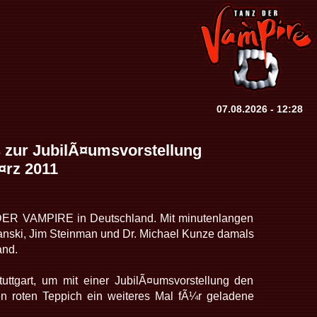
07.08.2026 - 12:28
s zur JubilÃ¤umsvorstellung
¤rz 2011
 DER VAMPIRE in Deutschland. Mit minutenlangen
nski, Jim Steinman und Dr. Michael Kunze damals
and.
ttgart, um mit einer JubilÃ¤umsvorstellung den
 den roten Teppich ein weiteres Mal fÃ¼r geladene