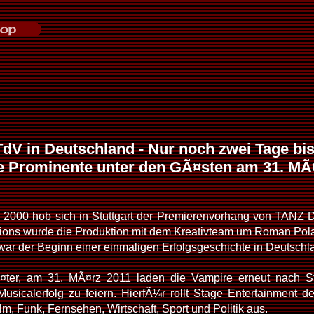
TdV in Deutschland - Nur noch zwei Tage bi
e Prominente unter den GÃ¤sten am 31. MÃ
 2000 hob sich in Stuttgart der Premierenvorhang von TANZ
ions wurde die Produktion mit dem Kreativteam um Roman Pola
 war der Beginn einer einmaligen Erfolgsgeschichte in Deutschl
¤ter, am 31. MÃ¤rz 2011 laden die Vampire erneut nach Stu
 Musicalerfolg zu feiern. HierfÃ¼r rollt Stage Entertainment
m, Funk, Fernsehen, Wirtschaft, Sport und Politik aus.