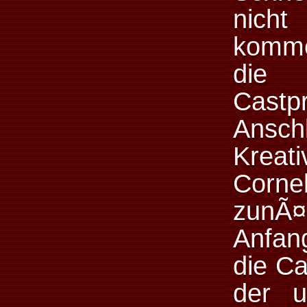
nicht
komme
die 
Castpr
Ans
Krea
Cornel
zunÃ¤
Anfan
die Ca
der 