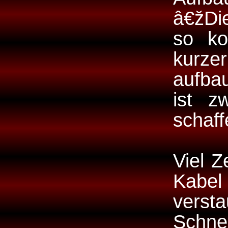
â€žDi
so ko
kurz
aufba
ist z
schaf
Viel Z
Kabe
versta
Schne