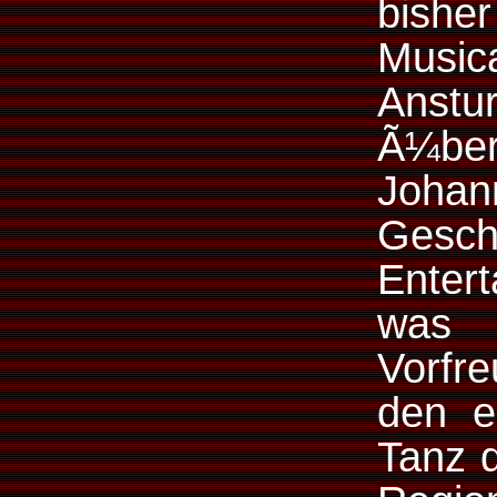
bishe
Music
Anst
Ã¼ber
Joh
Gesch
Entert
was 
Vorfr
den e
Tanz 