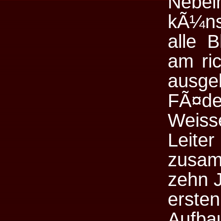
Neb
kÃ¼ns
alle B
am ric
ausge
FÃ¤d
Weiss
Leite
zusam
zehn J
ersten
Aufbau