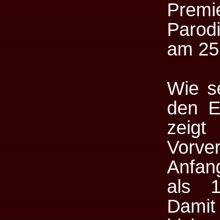
Prem
Parodi
am 25.
Wie se
den E
zei
Vorv
Anfan
als 1
Damit 