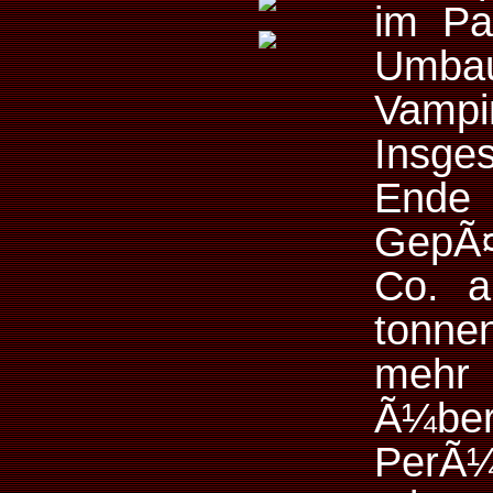
im Pa
Umba
Vamp
Insge
Ende
GepÃ¤
Co. a
tonne
mehr
Ã¼be
PerÃ¼