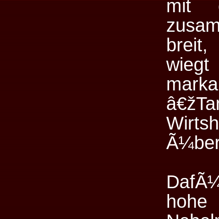
mit 
zusa
breit
wiegt
marka
â€žTa
Wirts
Ã¼ber
DafÃ¼
hohe