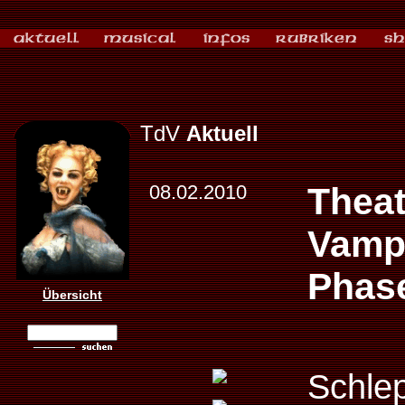
TdV
Aktuell
08.02.2010
Thea
Vampi
Phas
Übersicht
Schlep